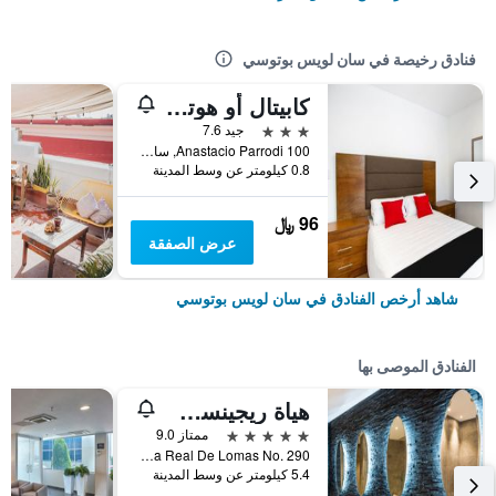
فنادق رخيصة في سان لويس بوتوسي
كابيتال أو هوتل سان جوس، سان لويس بوتوسا
3 نجوم
جيد 7.6
Anastacio Parrodi 100, سان لويس بوتوسي, ولاية سان لويس بوتوسي, المكسيك
0.8 كيلومتر عن وسط المدينة
96 ﷼
عرض الصفقة
شاهد أرخص الفنادق في سان لويس بوتوسي
الفنادق الموصى بها
هياة ريجينسي سان لويس بوتوسي
5 نجوم
ممتاز 9.0
Avenida Real De Lomas No. 290, سان لويس بوتوسي, ولاية سان لويس بوتوسي, المكسيك
5.4 كيلومتر عن وسط المدينة