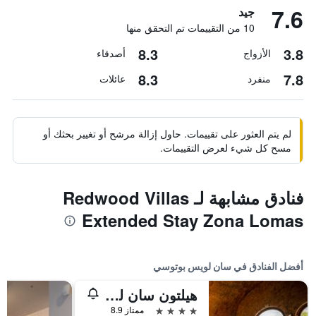
7.6
جيد
10 من التقييمات تم التحقق منها
8.3
3.8
الأزواج
أصدقاء
8.3
7.8
منفرد
عائلات
لم يتم العثور على تقييمات. حاول إزالة مرشح أو تغيير بحثك أو
مسح كل شيء لعرض التقييمات.
فنادق مشابهة لـ Redwood Villas
Extended Stay Zona Lomas
أفضل الفنادق في سان لويس بوتوسي
هيلتون سان لوي بوتوسي
4 نجوم
ممتاز 8.9