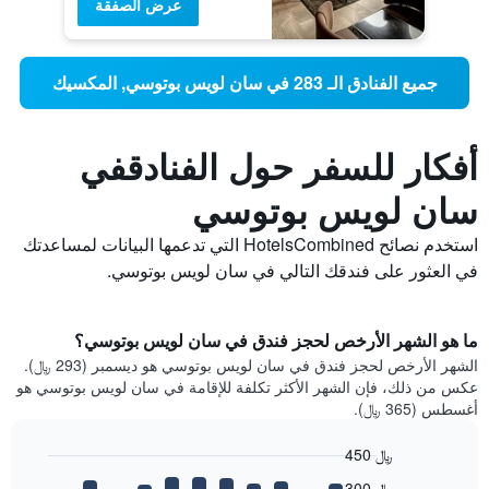
عرض الصفقة
جميع الفنادق الـ 283 في سان لويس بوتوسي, المكسيك
أفكار للسفر حول الفنادقفي
سان لويس بوتوسي
استخدم نصائح HotelsCombined التي تدعمها البيانات لمساعدتك
في العثور على فندقك التالي في سان لويس بوتوسي.
ما هو الشهر الأرخص لحجز فندق في سان لويس بوتوسي؟
الشهر الأرخص لحجز فندق في سان لويس بوتوسي هو ديسمبر (293 ﷼).
عكس من ذلك، فإن الشهر الأكثر تكلفة للإقامة في سان لويس بوتوسي هو
أغسطس (365 ﷼).
450 ﷼
Bar
Chart
300 ﷼