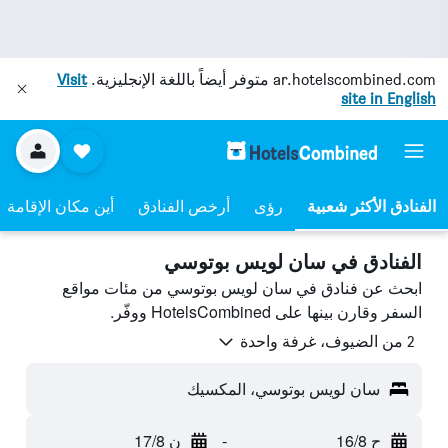
ar.hotelscombined.com
متوفر أيضاً باللغة الإنجليزية.
Visit
site in English
رؤى
أرخص الفنادق
أين مكان الإقامة
الفنادق في سان لويس بوتوسي
ابحث عن فنادق في سان لويس بوتوسي من مئات مواقع
السفر وقارن بينها على HotelsCombined ووفّر.
2 من الضيوف، غرفة واحدة
سان لويس بوتوسي، المكسيك
ح 16/8
-
ن 17/8