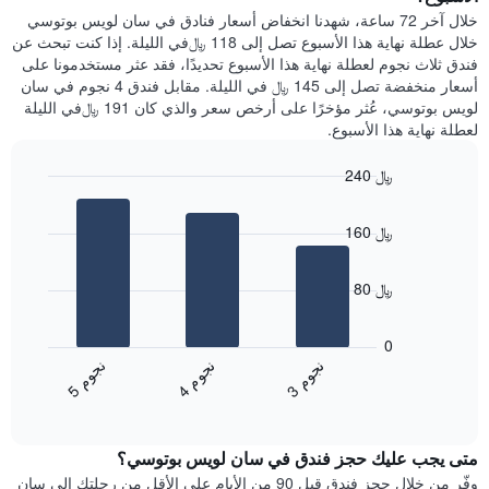
يعرض
عُثر
خلال آخر 72 ساعة، شهدنا انخفاض أسعار فنادق في سان لويس بوتوسي
متوسط
عليه
خلال عطلة نهاية هذا الأسبوع تصل إلى 118 ﷼في الليلة. إذا كنت تبحث عن
سعر
خلال
فندق ثلاث نجوم لعطلة نهاية هذا الأسبوع تحديدًا، فقد عثر مستخدمونا على
غرفة
آخر
أسعار منخفضة تصل إلى 145 ﷼ في الليلة. مقابل فندق 4 نجوم في سان
3
لويس بوتوسي، عُثر مؤخرًا على أرخص سعر والذي كان 191 ﷼في الليلة
أيام
لعطلة نهاية هذا الأسبوع.
مع
التصنيف
240 ﷼
حسب
النجوم
Bar
Chart
graphic.
يتضمن
chart
160 ﷼
with
المخطط
3
1
bars.
محور
80 ﷼
X
يعرض
التي
المخطط
تعرض
0
التالي
فئات
ن
م
ن
م
ن
م
متوسط
الفنادق
4
ج
و
3
ج
و
5
ج
و
End
سعر
بالنجوم.
of
الغرفة
interactive
يتضمن
خلال
chart
المخطط
متى يجب عليك حجز فندق في سان لويس بوتوسي؟
عطلة
1
نهاية
وفّر من خلال حجز فندق قبل 90 من الأيام على الأقل من رحلتك إلى سان
محور