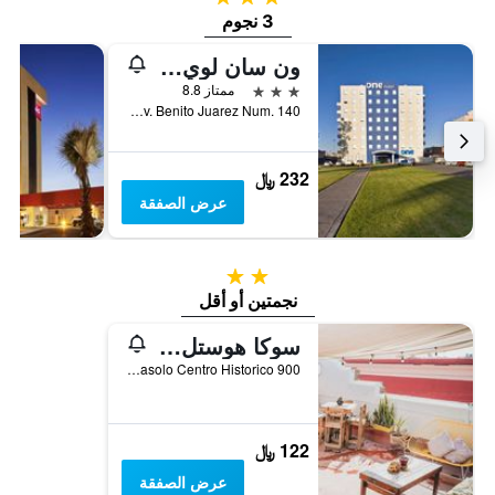
3 نجوم
ون سان لوي بوتوسي جولوريتا جورايس
3 نجوم
ممتاز 8.8
Av. Benito Juarez Num. 140, سان لويس بوتوسي, ولاية سان لويس بوتوسي, المكسيك
232 ﷼
عرض الصفقة
2 نجمتين
نجمتين أو أقل
سوكا هوستل سان لويس
900 Mariano Abasolo Centro Historico, سان لويس بوتوسي, ولاية سان لويس بوتوسي, المكسيك
122 ﷼
عرض الصفقة