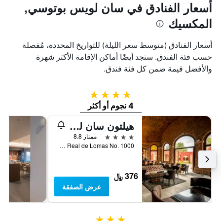
أسعار الفنادق في سان لويس بوتوسي,
المكسيك
أسعار الفنادق (متوسط سعر الليلة) للتواريخ المحددة، مُفصلة
حسب فئة الفندق. ستجد أيضًا أماكن الإقامة الأكثر شهرة
والأفضل قيمة ضمن كل فئة فندق.
4 نجوم
4 نجوم أو أكثر
هيلتون سان لوي بوتوسي
4 نجوم
ممتاز 8.8
Avenida Real de Lomas No. 1000, سان لويس بوتوسي, ولاية سان لويس بوتوسي, المكسيك
376 ﷼
عرض الصفقة
3 نجوم