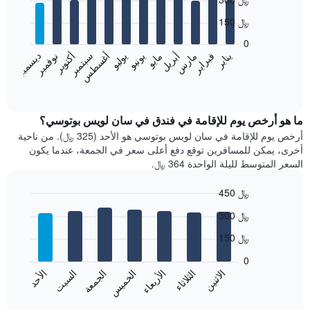
graphic.
chart
with
150 ﷼
12
bars.
0
فبراير
مايو
أغسطس
نوفمبر
يناير
أبريل
يوليو
أكتوبر
مارس
يونيو
سبتمبر
ديسمبر
يعرض
المخطط
End
of
التالي
interactive
متوسط
chart
سعر
ما هو أرخص يوم للإقامة في فندق في سان لويس بوتوسي؟
غرفة
أرخص يوم للإقامة في سان لويس بوتوسي هو الأحد (325 ﷼). من ناحية
كل
أخرى، يمكن للمسافرين توقع دفع أعلى سعر في الجمعة، عندما يكون
شهر
السعر المتوسط لليلة الواحدة 364 ﷼.
يتضمن
المخطط
450 ﷼
1
Bar
محور
Chart
300 ﷼
graphic.
chart
X
with
الذي
150 ﷼
7
يعرض
bars.
0
الشهور.
الاثنين
الثلاثاء
الأربعاء
الخميس
الجمعة
السبت
الأحد
يتضمن
يعرض
المخطط
المخطط
End
التالي
of
التالي