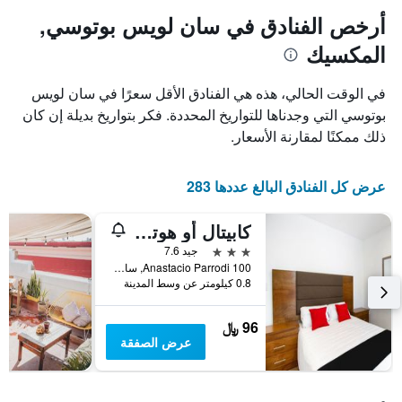
1
المخطط
أرخص الفنادق في سان لويس بوتوسي,
1
محور
المكسيك
X
محور
Y
الذي
الذي
يعرض
في الوقت الحالي، هذه هي الفنادق الأقل سعرًا في سان لويس
عدد
يعرض
بوتوسي التي وجدناها للتواريخ المحددة. فكر بتواريخ بديلة إن كان
الأيام
متوسط
ذلك ممكنًا لمقارنة الأسعار.
قبل
سعر
غرفة
الإقامة
في
يتضمن
عرض كل الفنادق البالغ عددها 283
عطلة
المخطط
نهاية
التالي
1
هذا
كابيتال أو هوتل سان جوس، سان لويس بوتوسا
محور
الأسبوع
3 نجوم
جيد 7.6
Y
خلال
Anastacio Parrodi 100, سان لويس بوتوسي, ولاية سان لويس بوتوسي, المكسيك
آخر
الذي
0.8 كيلومتر عن وسط المدينة
3
يعرض
أيام
متوسط
سعر
96 ﷼
غرفة
عرض الصفقة