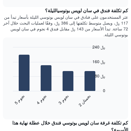
interactive
1
متوسط
chart
محور
سعر
كم تكلفة فندق في سان لويس بوتوسيالليلة؟
Y
غرفة
عثر المستخدمون على فنادق في سان لويس بوتوسي الليلة بأسعار تبدأ من
الذي
كل
117 ﷼، ويصل متوسط تكلفتها إلى 386 ﷼، وفقًا لعمليات البحث خلال آخر
يعرض
يوم
72 ساعة. تبدأ الأسعار من 143 ﷼ مقابل فندق 4 نجوم في سان لويس
متوسط
في
بوتوسي الليلة.
سعر
الأسبوع
غرفة
يتضمن
240 ﷼
المخطط
Bar
1
Chart
graphic.
chart
محور
160 ﷼
with
X
4
الذي
bars.
80 ﷼
يعرض
أيام
يعرض
الأسبوع.
المخطط
0
يتضمن
التالي
ن
ن
ن
م
ن
م
ن
م
المخطط
متوسط
3
ج
و
4
ج
و
5
ج
و
2
ج
م
ت
ا
التالي
End
سعر
1
of
الغرفة
interactive
محور
هذه
chart
Y
كم تكلفة غرفة سان لويس بوتوسي فندق خلال عطلة نهاية هذا
الليلة
الذي
الذي
الأسبوع؟