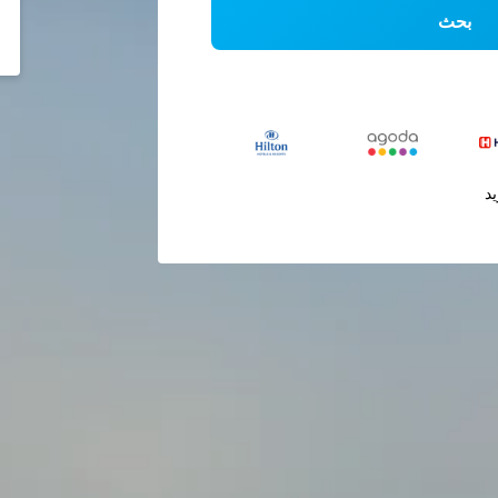
بحث
يد