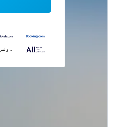
...والمز