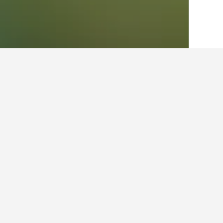
الصفحة الرئيسية
المكسيك
83,616
ولاية س
أماكن إقامة أخرى ف
عرض كافة أماكن إقامة 2
هاي 
3 نجوم
0.9 كيلومتر عن وسط المدينة