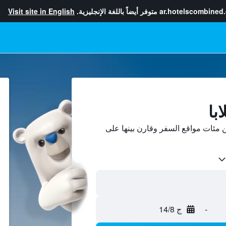
ar.hotelscombined
متوفر أيضاً باللغة الإنجليزية.
Visit site in English
با
 مئات مواقع السفر وقارن بينها على
-
ج 14/8