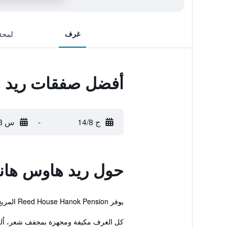
غرف
لمحة
أفضل صفقات ريد 
ج 14/8
-
س 15/8
حول ريد هاوس هان
يوفر Reed House Hanok Pension المريح والذي يقع في مدينة سون تشون خدمة واي فاي مجاناً بالإضافة إلى معاملات فورية للحجز والمغادرة واماكن لتوضيب الأمتعة.
كل الغرف مكيفة ومجهزة بمجفف شعر، اٌلة 