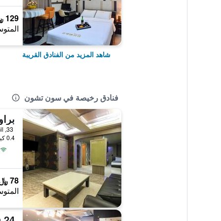
129 ﷼
المتوس
شاهد المزيد من الفنادق القريبة
فنادق رخيصة في سون تشون
براو
33, Sangpung-Gil, سون تشون, كوريا الجنوبية
0.4 كيلومتر عن وسط المدينة
78 ﷼
المتوس