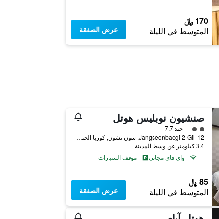
170 ﷼
عرض الصفقة
المتوسط في الليلة
صنشيون نوبليس هوتل
تقييم فئة 2
جيد 7.7
12, Jangseonbaegi 2-Gil, سون تشون, كوريا الجنوبية
3.4 كيلومتر عن وسط المدينة
واي فاي مجاني
موقف السيارات
85 ﷼
عرض الصفقة
المتوسط في الليلة
هوتل آيام