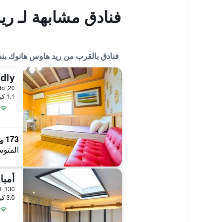
فنادق مشابهة لـ ر
فنادق بالقرب من ريد هاوس هانوك بن
1.1 كيلومتر عن وسط المدينة
173 ﷼
المتوس
أمبا
130, Sangsaho-gil, سون تشون, كوريا الجنوبية
3.0 كيلومتر عن وسط المدينة