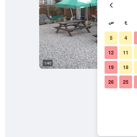
ج
س
5
4
12
11
1/40
آخر
19
18
26
25