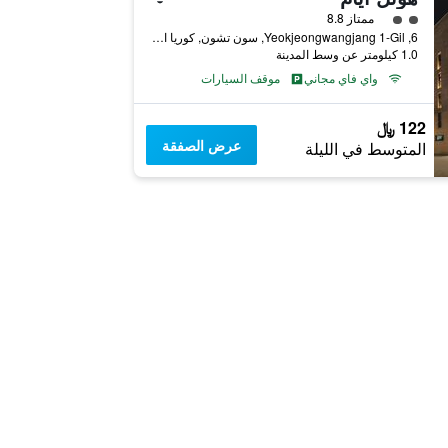
تقييم فئة 2
ممتاز 8.8
6, Yeokjeongwangjang 1-Gil, سون تشون, كوريا الجنوبية
1.0 كيلومتر عن وسط المدينة
واي فاي مجاني
موقف السيارات
122 ﷼
عرض الصفقة
المتوسط في الليلة