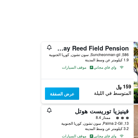
Suncheonbay Reed Field Pension
586, Suncheonman-gil, سون تشون, كوريا الجنوبية
1.9 كيلومتر عن وسط المدينة
واي فاي مجاني
موقف السيارات
159 ﷼
المتوسط في الليلة
عرض الصفقة
فينيزيا توريست هوتل
تقييم فئة 3
ممتاز 8.4
13, Palma 2-Gil, سون تشون, كوريا الجنوبية
3.2 كيلومتر عن وسط المدينة
واي فاي مجاني
موقف السيارات