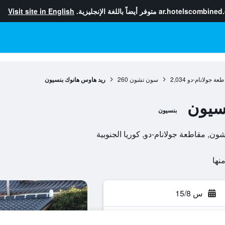
ar.hotelscombined
متوفر أيضاً باللغة الإنجليزية.
Visit site in English
طعة جولانام-دو
2,034
سون تشون
260
ريد هاوس هانوك بنسيون
سيون
بنسيون
س 15/8