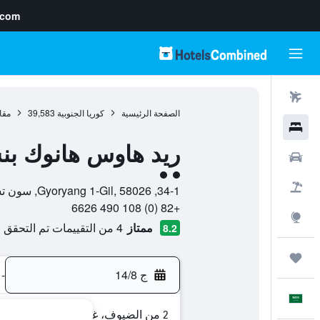
.com
رحلات طيران
الصفحة الرئيسية
كوريا الجنوبية
39,583
مقا
فنادق
ريد هاوس هانوك بن
سيارات
تقييم فئة 2
حزم العروض
34-1, Gyoryang 1-Gil, 58026, سون تشون, مقاطعة جولانام-دو, كوريا الجنوبية
+82 (0) 108 490 6626
استكشاف
ممتاز
4 من التقييمات تم التحقق منها
8.2
رحلات
ج 14/8
-
العَرَبِيَّة
2 من الضيوف، غرفة واحدة