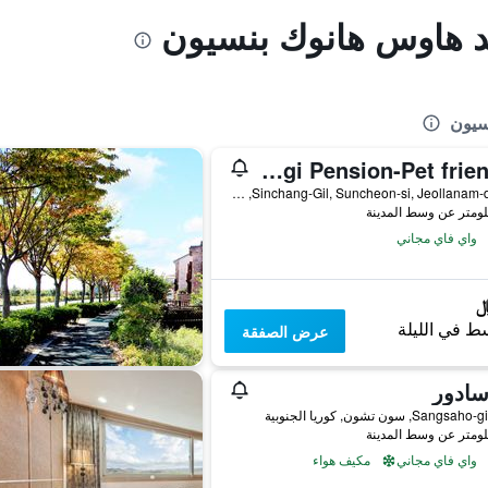
يد هاوس هانوك بنسيون
سيون
Suncheon Solhyanggi Pension-Pet friendly
20, Sinchang-Gil, Suncheon-si, Jeollanam-do, سون تشون, كوريا الجنوبية
واي فاي مجاني
ط في الليلة
عرض الصفقة
سادور
واي فاي مجاني
مكيف هواء