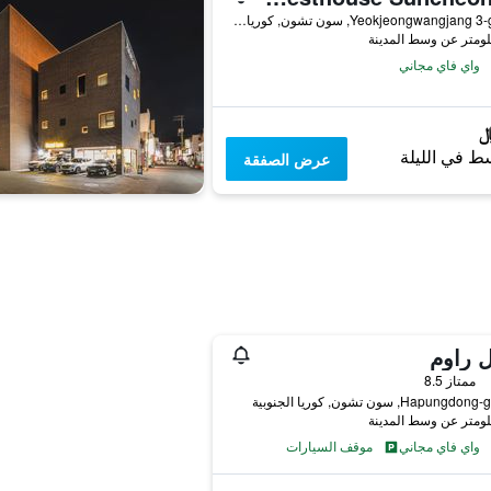
44, Yeokjeongwangjang 3-gil, سون تشون, كوريا الجنوبية
واي فاي مجاني
ط في الليلة
عرض الصفقة
 راوم
فئة 2
ممتاز 8.5
واي فاي مجاني
موقف السيارات