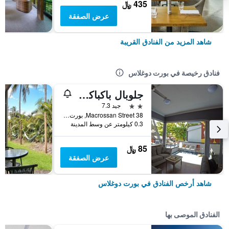
435 ﷼
عرض الصفقة
شاهد المزيد من الفنادق القريبة
فنادق رخيصة في بورت دوغلاس
جلوبال باكباكرز - بورت دوجلاس
2 نجمتين
جيد 7.3
38 Macrossan Street, بورت دوغلاس, QLD, أستراليا
0.3 كيلومتر عن وسط المدينة
85 ﷼
عرض الصفقة
شاهد أرخص الفنادق في بورت دوغلاس
الفنادق الموصى بها