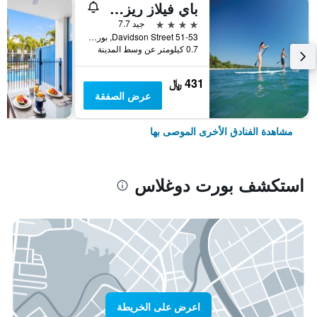
باي فيلاز ريزورت
4 نجوم
جيد 7.7
51-53 Davidson Street, بورت دوغلاس, QLD, أستراليا
0.7 كيلومتر عن وسط المدينة
431 ﷼
عرض الصفقة
مشاهدة الفنادق الأخرى الموصى بها
استكشف بورت دوغلاس
اعرض على الخريطة