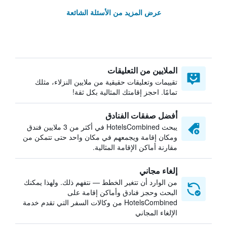
عرض المزيد من الأسئلة الشائعة
الملايين من التعليقات
تقييمات وتعليقات حقيقية من ملايين النزلاء، مثلك
تمامًا. احجز إقامتك المثالية بكل ثقة!
أفضل صفقات الفنادق
يبحث HotelsCombined في أكثر من 3 ملايين فندق
ومكان إقامة ويجمعهم في مكان واحد حتى تتمكن من
مقارنة أماكن الإقامة المثالية.
إلغاء مجاني
من الوارد أن تتغير الخطط — نتفهم ذلك. ولهذا يمكنك
البحث وحجز فنادق وأماكن إقامة على
HotelsCombined من وكالات السفر التي تقدم خدمة
الإلغاء المجاني