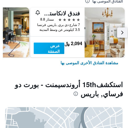
الفنادق الموصى بها
فندق لانكاستر باريس شانزليزيه
5 نجوم
ممتاز 8.8
7 شارع دي بري, باريس, فرنسا
3.5 كيلومتر عن وسط المدينة
2,094 ﷼
عرض
الصفقة
مشاهدة الفنادق الأخرى الموصى بها
استكشف15th أروندسيمنت - بورت دو
فرساي, باريس