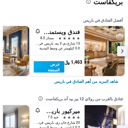
بريكفاست
أفضل الفنادق في باريس
فندق ويستمنستر
5 نجوم
ممتاز 8.5
13 شارع دي لا بيه, باريس, فرنسا
0.0 كيلومتر عن وسط المدينة
1,463 ﷼
عرض
الصفقة
شاهد المزيد من أهم الفنادق في باريس
فنادق بالقرب من رولاي 12 بيز بيد آند بريكفاست
ميركيور باريس سنتر برج إيفل
4 نجوم
جيد 7.5
20 شارع جان ري, باريس, فرنسا
0.2 كيلومتر عن وسط المدينة