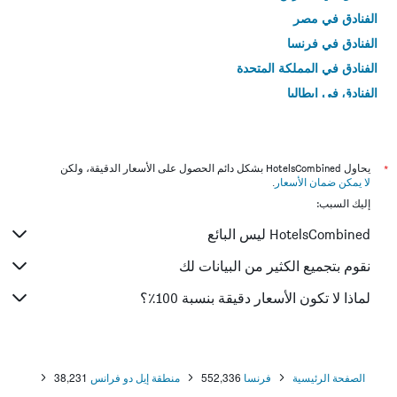
الفنادق في مصر
الفنادق في فرنسا
الفنادق في المملكة المتحدة
الفنادق في إيطاليا
الفنادق في تايلاند
*
يحاول HotelsCombined بشكل دائم الحصول على الأسعار الدقيقة، ولكن
لا يمكن ضمان الأسعار
.
إليك السبب:
HotelsCombined ليس البائع
نقوم بتجميع الكثير من البيانات لك
لماذا لا تكون الأسعار دقيقة بنسبة 100٪؟
الصفحة الرئيسية
فرنسا
552,336
منطقة إيل دو فرانس
38,231