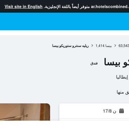
ar.hotelscombined
متوفر أيضاً باللغة الإنجليزية.
Visit site in English
63,54
بيسا
1,414
ريليه سنترو ستوريكو بيسا
و بيسا
فندق
ن 17/8