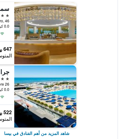
سمي 
5 نجوم
 Lavoro, 46
0.0 كيلومتر عن وسط المدينة
647 ﷼
المتوس
جران
4 نجوم
Belvedere 26
0.0 كيلومتر عن وسط المدينة
522 ﷼
المتوس
شاهد المزيد من أهم الفنادق في بيسا