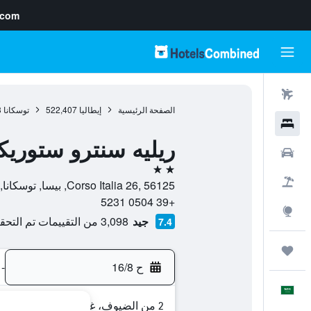
.com
رحلات طيران
الصفحة الرئيسية
إيطاليا
522,407
توسكانا
3
فنادق
ريليه سنترو ستوريك
سيارات
2 نجمتين
حزم العروض
Corso Italia 26, 56125, بيسا, توسكانا, إيطاليا
+39 0504 5231
استكشاف
جيد
3,098 من التقييمات تم التحقق منها
7.4
رحلات
ح 16/8
-
العَرَبِيَّة
2 من الضيوف، غرفة واحدة