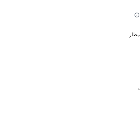
مطار
ل