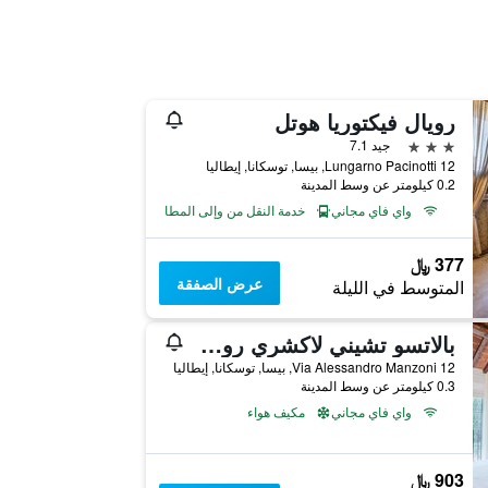
رويال فيكتوريا هوتل
3 نجوم
جيد 7.1
Lungarno Pacinotti 12, بيسا, توسكانا, إيطاليا
0.2 كيلومتر عن وسط المدينة
واي فاي مجاني
خدمة النقل من وإلى المطار
377 ﷼
عرض الصفقة
المتوسط في الليلة
بالاتسو تشيني لاكشري رومز إن بيسا
Via Alessandro Manzoni 12, بيسا, توسكانا, إيطاليا
0.3 كيلومتر عن وسط المدينة
واي فاي مجاني
مكيف هواء
903 ﷼