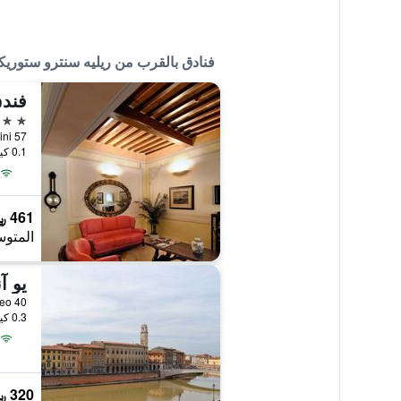
فنادق بالقرب من ريليه سنترو ستوريك
فندق
4 نجوم
Via Mazzini 57,
0.1 كيلومتر عن وسط المدينة
461 ﷼
المتوس
يو آ
 Mediceo 40
0.3 كيلومتر عن وسط المدينة
320 ﷼