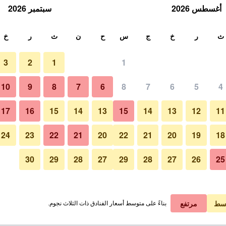
أغسطس 2026
سبتمبر 2026
ث
ث
ر
خ
ج
س
ح
ن
ث
ر
خ
3
2
1
1
لة الواحدة
10
9
8
7
6
8
7
6
5
4
آخر
لي في الليلة
17
16
15
14
13
15
14
13
12
11
 ﷼
عرض الصفقة
24
23
22
21
20
22
21
20
19
18
30
29
28
27
29
28
27
26
25
صور لـ ريليه سنترو ستوريكو بيسا
سط
مرتفع
بناءً على متوسط أسعار الفنادق ذات الثلاث نجوم.