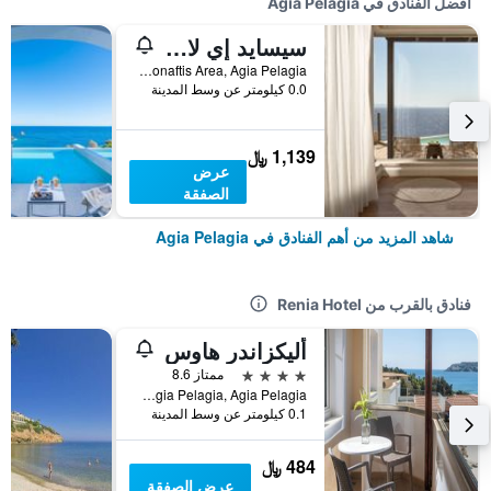
أفضل الفنادق في Agia Pelagia
سيسايد إي لايف ستايل ريزورت امل جميع كلسدفات
Mononaftis Area, Agia Pelagia, اليونان
0.0 كيلومتر عن وسط المدينة
1,139 ﷼
عرض
الصفقة
شاهد المزيد من أهم الفنادق في Agia Pelagia
فنادق بالقرب من Renia Hotel
أليكزاندر هاوس
4 نجوم
ممتاز 8.6
Agia Pelagia, Agia Pelagia, اليونان
0.1 كيلومتر عن وسط المدينة
484 ﷼
عرض الصفقة