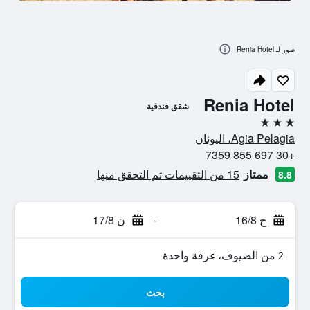
صور لـ Renia Hotel
Renia Hotel
شقق فندقية
3 نجوم
Agia Pelagia، اليونان
+30 697 855 7359
ممتاز
15 من التقييمات تم التحقق منها
8.8
ح 16/8
-
ن 17/8
2 من الضيوف، غرفة واحدة
بحث