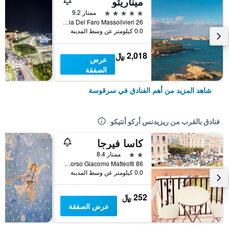
ميناريتو
5 نجوم
ممتاز 9.2
Via Del Faro Massolivieri 26, سرقوسة, صقلية, إيطاليا
0.0 كيلومتر عن وسط المدينة
2,018 ﷼
عرض
الصفقة
شاهد المزيد من أهم الفنادق في سرقوسة
فنادق بالقرب من ريزيدنس أركو أنتيكو
كاسا فيرجا
2 نجمتين
ممتاز 8.4
Corso Giacomo Matteotti 86, سرقوسة, صقلية, إيطاليا
0.0 كيلومتر عن وسط المدينة
252 ﷼
عرض الصفقة