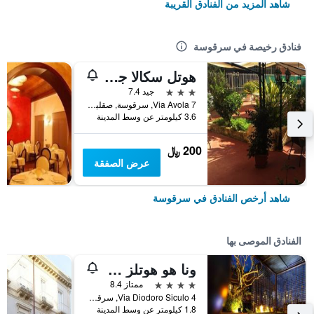
شاهد المزيد من الفنادق القريبة
فنادق رخيصة في سرقوسة
هوتل سكالا جريسا
3 نجوم
جيد 7.4
Via Avola 7, سرقوسة, صقلية, إيطاليا
3.6 كيلومتر عن وسط المدينة
200 ﷼
عرض الصفقة
شاهد أرخص الفنادق في سرقوسة
الفنادق الموصى بها
ونا هو هوتلز وان سيراكوسا ويلنيس آند سبا
4 نجوم
ممتاز 8.4
Via Diodoro Siculo 4, سرقوسة, صقلية, إيطاليا
1.8 كيلومتر عن وسط المدينة