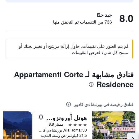
8.0
جيد جدًا
736 من التقييمات تم التحقق منها
لم يتم العثور على تقييمات. حاول إزالة مرشح أو تغيير بحثك أو
مسح كل شيء لعرض التقييمات.
فنادق مشابهة لـ Appartamenti Corte
Residence
فنادق رخيصة في بورتشا دي كادور
هوتل أورونزو دولوميتيز، أفيلياتيد باي ميليا
4 نجوم
ممتاز 8.8
Via Roma, 30, بورتشا دي كادور, فينيتو, إيطاليا
21.5 كيلومتر عن وسط المدينة