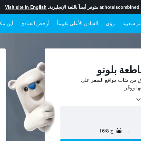
ar.hotelscombined
متوفر أيضاً باللغة الإنجليزية.
Visit site in English
رؤى
الفنادق الأعلى تقييماً
أرخص الفنادق
أين مكا
اطعة بلونو
ق من مئات مواقع السفر على
-
ح 16/8