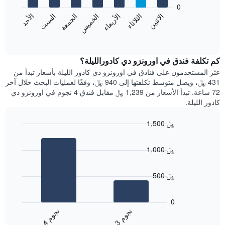
bars.
0
الشهور.
الاثنين
الثلاثاء
الأربعاء
الخميس
الجمعة
السبت
الأحد
يتضمن
يعرض
المخطط
المخطط
End
التالي
of
التالي
interactive
1
متوسط
chart
محور
سعر
كم تكلفة فندق في اورونزو دي كادورالليلة؟
Y
غرفة
عثر المستخدمون على فنادق في اورونزو دي كادور الليلة بأسعار تبدأ من
الذي
كل
431 ﷼، ويصل متوسط تكلفتها إلى 940 ﷼، وفقًا لعمليات البحث خلال آخر
يعرض
يوم
72 ساعة. تبدأ الأسعار من 1,239 ﷼ مقابل فندق 4 نجوم في اورونزو دي
متوسط
في
كادور الليلة.
سعر
الأسبوع
غرفة
يتضمن
1,500 ﷼
المخطط
Bar
1
Chart
graphic.
chart
محور
1,000 ﷼
with
X
2
الذي
bars.
يعرض
500 ﷼
أيام
يعرض
الأسبوع.
المخطط
0
يتضمن
التالي
ن
م
ن
م
المخطط
متوسط
3
ج
و
4
ج
و
التالي
End
سعر