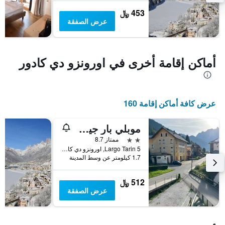
غرفة
453 ﷼
عرض الصفقة
أماكن إقامة أخرى في اورونزو دي كادور
عرض كافة أماكن إقامة 160
موبلي بار جيوستينا
2 نجمتين
ممتاز 8.7
Largo Tarin 5, اورونزو دي كادور, فينيتو, إيطاليا
1.7 كيلومتر عن وسط المدينة
512 ﷼
عرض الصفقة