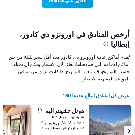
العثور على صفقات
اقتراب
بالنجوم.
تاريخ
يتضمن
الإقامة
المخطط
1
يتضمن
محور
المخطط
Y
1
أرخص الفنادق في اورونزو دي كادور،
الذي
محور
إيطاليا
X
يعرض
الذي
متوسط
سعر
يعرض
تُقدم أماكن إقامة اورونزو دي كادور هذه أقل سعر لليلة من بين
عدد
الغرفة
أماكن الإقامة التي صادفناها. نظرًا لأن الأسعار يمكن أن تختلف
هذه
الأيام
حسب التواريخ، قم بتغيير التواريخ إذا كانت لديك مرونة في
قبل
الليلة
الذي
الإقامة
المواعيد لمقارنة الأسعار.
عُثر
يتضمن
عليه
المخطط
خلال
التالي
عرض كل الفنادق البالغ عددها 160
1
آخر
3
محور
هوتل تشينتراليه
Y
أيام
الذي
3 نجوم
ممتاز 8.7
يعرض
Via Vecellio 1, اورونزو دي كادور, فينيتو, إيطاليا
1.3 كيلومتر عن وسط المدينة
متوسط
سعر