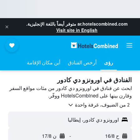
ar.hotelscombined.com
متوفر أيضاً باللغة الإنجليزية.
Visit site in English
رؤى
أرخص الفنادق
أين مكان الإقامة
الفنادق في اورونزو دي كادور
ابحث عن فنادق في اورونزو دي كادور من مئات مواقع السفر
وقارن بينها على HotelsCombined ووفّر.
2 من الضيوف، غرفة واحدة
اورونزو دي كادور، إيطاليا
ح 16/8
-
ن 17/8