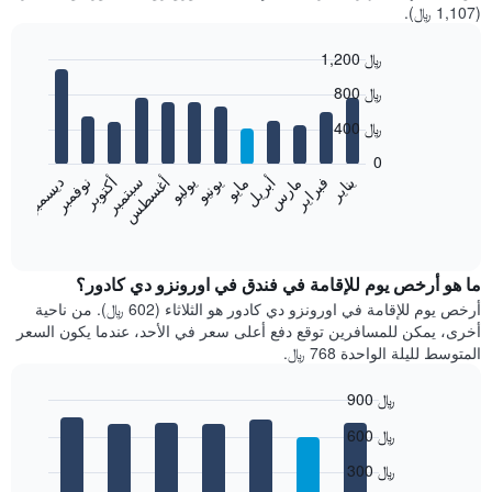
(1,107 ﷼).
1,200 ﷼
Bar
Chart
800 ﷼
graphic.
chart
with
400 ﷼
12
bars.
0
فبراير
مايو
أغسطس
نوفمبر
يناير
أبريل
يوليو
أكتوبر
مارس
يونيو
سبتمبر
ديسمبر
يعرض
المخطط
End
of
التالي
interactive
متوسط
chart
سعر
ما هو أرخص يوم للإقامة في فندق في اورونزو دي كادور؟
غرفة
أرخص يوم للإقامة في اورونزو دي كادور هو الثلاثاء (602 ﷼). من ناحية
كل
أخرى، يمكن للمسافرين توقع دفع أعلى سعر في الأحد، عندما يكون السعر
شهر
المتوسط لليلة الواحدة 768 ﷼.
يتضمن
المخطط
900 ﷼
1
Bar
محور
Chart
600 ﷼
graphic.
chart
X
with
الذي
300 ﷼
7
يعرض