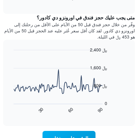
1
of
الغرفة
interactive
محور
هذه
chart
Y
متى يجب عليك حجز فندق في اورونزو دي كادور؟
الليلة
الذي
الذي
وفّر من خلال حجز فندق قبل 50 من الأيام على الأقل من رحلتك إلى
يعرض
عُثر
اورونزو دي كادور. لقد كان أقل سعر عُثر عليه عند الحجز قبل 50 من الأيام
متوسط
عليه
هو 453 ﷼ في الليلة.
سعر
خلال
غرفة
آخر
2,400 ﷼
3
Line
Chart
أيام
graphic.
chart
مع
with
1,600 ﷼
التصنيف
90
حسب
data
points.
النجوم
800 ﷼
يتضمن
يعرض
المخطط
1
المخطط
0
محور
التالي
60
90
30
X
كيفية
End
of
تغير
التي
interactive
سعر
تعرض
chart
فئات
غرفة
عند
الفنادق