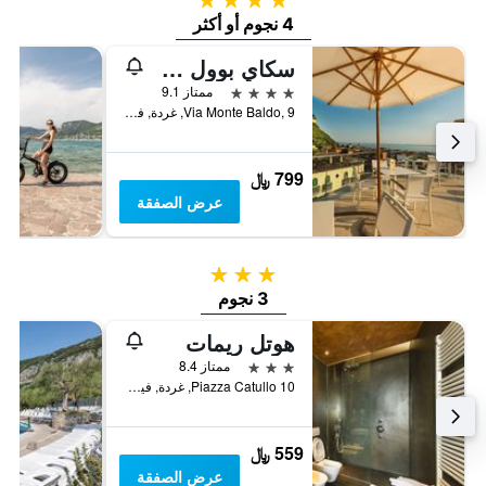
4 نجوم أو أكثر
سكاي بوول هوتل سول جاردا
4 نجوم
ممتاز 9.1
Via Monte Baldo, 9, غردة, فينيتو, إيطاليا
799 ﷼
عرض الصفقة
3 نجوم
3 نجوم
هوتل ريمات
3 نجوم
ممتاز 8.4
Piazza Catullo 10, غردة, فينيتو, إيطاليا
559 ﷼
عرض الصفقة