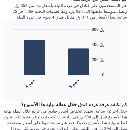
Y
غرفة
عثر المستخدمون على فنادق في غردة الليلة بأسعار تبدأ من 353 ﷼،
الذي
كل
ويصل متوسط تكلفتها إلى 924 ﷼، وفقًا لعمليات البحث خلال آخر 72
يعرض
يوم
ساعة. تبدأ الأسعار من 471 ﷼ مقابل فندق 4 نجوم في غردة الليلة.
متوسط
في
سعر
الأسبوع
600 ﷼
غرفة
يتضمن
Bar
المخطط
Chart
graphic.
chart
1
400 ﷼
with
محور
2
X
bars.
الذي
200 ﷼
يعرض
يعرض
أيام
المخطط
0
الأسبوع.
التالي
ن
م
ن
م
يتضمن
متوسط
3
ج
و
4
ج
و
المخطط
End
سعر
of
التالي
الغرفة
interactive
1
هذه
chart
محور
كم تكلفة غرفة غردة فندق خلال عطلة نهاية هذا الأسبوع؟
الليلة
Y
الذي
خلال آخر 72 ساعة، شهدنا انخفاض أسعار فنادق في غردة خلال عطلة نهاية
الذي
عُثر
هذا الأسبوع تصل إلى 394 ﷼في الليلة. إذا كنت تبحث عن فندق ثلاث نجوم
يعرض
عليه
لعطلة نهاية هذا الأسبوع تحديدًا، فقد عثر مستخدمونا على أسعار منخفضة
متوسط
خلال
تصل إلى 394 ﷼ في الليلة. مقابل فندق 4 نجوم في غردة، عُثر مؤخرًا