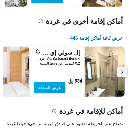
أماكن إقامة أخرى في غردة
عرض كافة أماكن إقامة 446
إل سولي إي لا لونا بد آند بريكفاست إن جاردا
Via Barbarani Berto 4, غردة, فينيتو, إيطاليا
0.2 كيلومتر عن وسط المدينة
534 ﷼
عرض الصفقة
أماكن للإقامة في غردة
تصفح عبر الخريطة للعثور على فنادق قريبة من حي(أحياء) غردة