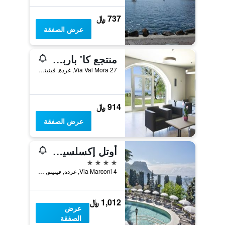
737 ﷼
عرض الصفقة
منتجع كا' باربيني
Via Val Mora 27, غردة, فينيتو, إيطاليا
914 ﷼
عرض الصفقة
أوتل إكسلسيور لو تيراتسه
4 نجوم
Via Marconi 4, غردة, فينيتو, إيطاليا
1,012 ﷼
عرض
الصفقة