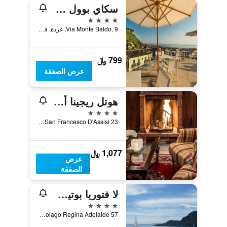
سكاي بوول هوتل سول جاردا
4 نجوم
Via Monte Baldo, 9, غردة, فينيتو, إيطاليا
799 ﷼
عرض الصفقة
هوتل ريجينا أديليد
4 نجوم
Via San Francesco D'Assisi 23, غردة, فينيتو, إيطاليا
1,077 ﷼
عرض
الصفقة
لا فتوريا بوتيك هوتل
4 نجوم
Lungolago Regina Adelaide 57, غردة, فينيتو, إيطاليا