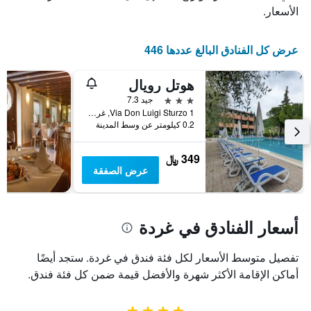
عدد
يعرض
الأسعار.
الأيام
متوسط
قبل
سعر
غرفة
الإقامة
عرض كل الفنادق البالغ عددها 446
في
يتضمن
عطلة
المخطط
هوتل رويال
نهاية
التالي
1
هذا
3 نجوم
جيد 7.3
محور
الأسبوع
Via Don Luigi Sturzo 1, غردة, فينيتو, إيطاليا
Y
خلال
0.2 كيلومتر عن وسط المدينة
آخر
الذي
3
يعرض
349 ﷼
أيام
متوسط
عرض الصفقة
سعر
غرفة
أسعار الفنادق في غردة
تفصيل متوسط الأسعار لكل فئة فندق في غردة. ستجد أيضًا
أماكن الإقامة الأكثر شهرة والأفضل قيمة ضمن كل فئة فندق.
4 نجوم