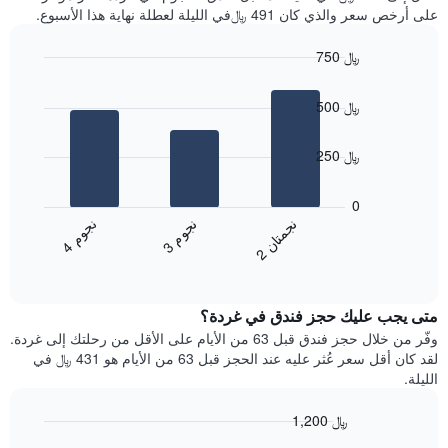
سعر
آخر
على أرخص سعر والذي كان 491 ﷼في الليلة لعطلة نهاية هذا الأسبوع.
غرفة
3
أيام
750 ﷼
مع
Bar
Chart
التصنيف
graphic.
chart
حسب
500 ﷼
with
النجوم
3
يتضمن
bars.
250 ﷼
المخطط
1
يعرض
محور
المخطط
0
X
التالي
ن
م
ن
ن
ن
م
التي
متوسط
3
ج
و
4
ج
و
2
ج
م
ت
ا
تعرض
End
سعر
of
فئات
الغرفة
interactive
الفنادق
خلال
chart
بالنجوم.
متى يجب عليك حجز فندق في غردة؟
عطلة
يتضمن
نهاية
وفّر من خلال حجز فندق قبل 63 من الأيام على الأقل من رحلتك إلى غردة.
المخطط
هذا
لقد كان أقل سعر عُثر عليه عند الحجز قبل 63 من الأيام هو 431 ﷼ في
1
الأسبوع
الليلة.
محور
الذي
Y
عُثر
1,200 ﷼
الذي
عليه
يعرض
Line
Chart