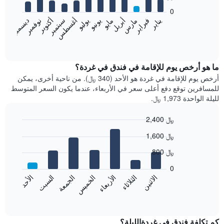
bars.
0
فبراير
مايو
أغسطس
نوفمبر
يناير
أبريل
يوليو
أكتوبر
مارس
يونيو
سبتمبر
ديسمبر
يعرض
المخطط
End
of
التالي
interactive
متوسط
chart
سعر
ما هو أرخص يوم للإقامة في فندق في غردة؟
غرفة
أرخص يوم للإقامة في غردة هو الأحد (340 ﷼). من ناحية أخرى، يمكن
كل
للمسافرين توقع دفع أعلى سعر في الأربعاء، عندما يكون السعر المتوسط
شهر
لليلة الواحدة 1,973 ﷼.
يتضمن
المخطط
2,400 ﷼
1
Bar
محور
Chart
1,600 ﷼
graphic.
chart
X
with
الذي
800 ﷼
7
يعرض
bars.
0
الشهور.
الاثنين
الخميس
الأحد
الأربعاء
السبت
الثلاثاء
الجمعة
يتضمن
يعرض
المخطط
المخطط
End
التالي
of
التالي
interactive
1
متوسط
chart
محور
سعر
كم تكلفة فندق في غردةالليلة؟