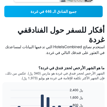
جميع الفنادق الـ 446 في غردة
أفكار للسفر حول الفنادقفي
غردة
استخدم نصائح HotelsCombined التي تدعمها البيانات لمساعدتك
في العثور على فندقك التالي في غردة.
ما هو الشهر الأرخص لحجز فندق في غردة؟
الشهر الأرخص لحجز فندق في غردة هو مارس (340 ﷼). عكس من ذلك،
فإن الشهر الأكثر تكلفة للإقامة في غردة هو يوليو (1,973 ﷼).
2,400 ﷼
Bar
Chart
1,600 ﷼
graphic.
chart
with
800 ﷼
12