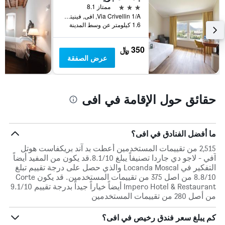
في
3 نجوم
ممتاز 8.1
عطلة
Via Crivellin 1/A, افى, فينيتو, إيطاليا
نهاية
1.6 كيلومتر عن وسط المدينة
هذا
الأسبوع
350 ﷼
خلال
عرض الصفقة
آخر
3
أيام
حقائق حول الإقامة في افى
ما أفضل الفنادق في افى؟
2,515 من تقييمات المستخدمين أعطت بد آند بريكفاست هوتل
آفي - لاجو دي جاردا تصنيفاً يبلغ 8.1/10.قد يكون من المفيد أيضاً
التفكير في Locanda Moscal والذي حصل على درجة تقييم تبلغ
8.8/10 من اصل 375 من تقييمات المستخدمين. قد يكون Corte
Impero Hotel & Restaurant أيضاً خياراً جيداً بدرجة تقييم 9.1/10
من أصل 280 من تقييمات المستخدمين
كم يبلغ سعر فندق رخيص في افى؟