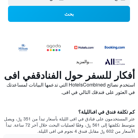
بحث
...والمزيد
أفكار للسفر حول الفنادقفي افى
استخدم نصائح HotelsCombined التي تدعمها البيانات لمساعدتك
في العثور على فندقك التالي في افى.
كم تكلفة فندق في افىالليلة؟
عثر المستخدمون على فنادق في افى الليلة بأسعار تبدأ من 351 ﷼، ويصل
متوسط تكلفتها إلى 561 ﷼، وفقًا لعمليات البحث خلال آخر 72 ساعة. تبدأ
الأسعار من 602 ﷼ مقابل فندق 4 نجوم في افى الليلة.