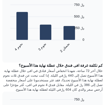
750 ﷼
Bar
Chart
graphic.
chart
500 ﷼
with
3
bars.
250 ﷼
يعرض
المخطط
0
التالي
ن
م
ن
ن
ن
م
متوسط
3
ج
و
4
ج
و
2
ج
م
ت
ا
End
سعر
of
الغرفة
interactive
هذه
chart
كم تكلفة غرفة افى فندق خلال عطلة نهاية هذا الأسبوع؟
الليلة
الذي
خلال آخر 72 ساعة، شهدنا انخفاض أسعار فنادق في افى خلال عطلة نهاية
عُثر
هذا الأسبوع تصل إلى 440 ﷼في الليلة. إذا كنت تبحث عن فندق ثلاث نجوم
عليه
لعطلة نهاية هذا الأسبوع تحديدًا، فقد عثر مستخدمونا على أسعار منخفضة
خلال
تصل إلى 386 ﷼ في الليلة. مقابل فندق 4 نجوم في افى، عُثر مؤخرًا على
آخر
أرخص سعر والذي كان 604 ﷼في الليلة لعطلة نهاية هذا الأسبوع.
3
أيام
750 ﷼
مع
Bar
Chart