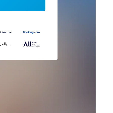
...والمز