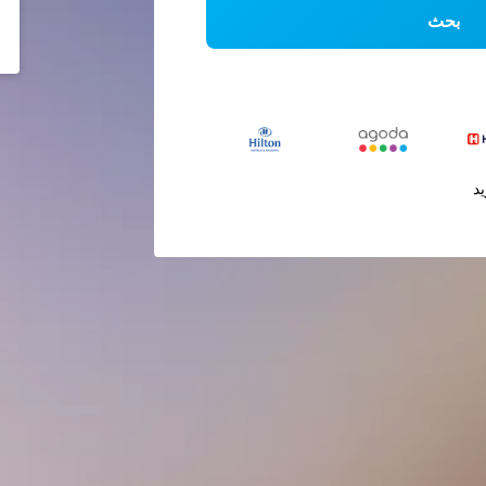
بحث
يد