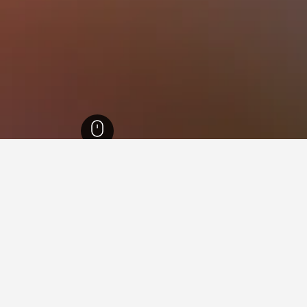
36,7
تامبري
10
 في تامبري