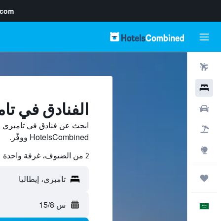
.com
رحلات طيران
فنادق
الفنادق في تا
سيارات
ابحث عن فنادق في تامبري م
حزم العروض
HotelsCombined ووفّر.
استكشاف
2 من الضيوف، غرفة واحدة
رحلات
س 15/8
العَرَبِيَّة