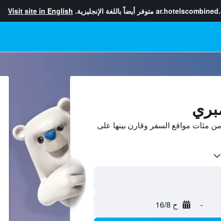
ar.hotelscombined
متوفر أيضاً باللغة الإنجليزية.
Visit site in English
مبري
ن مئات مواقع السفر وقارن بينها على
-
ح 16/8