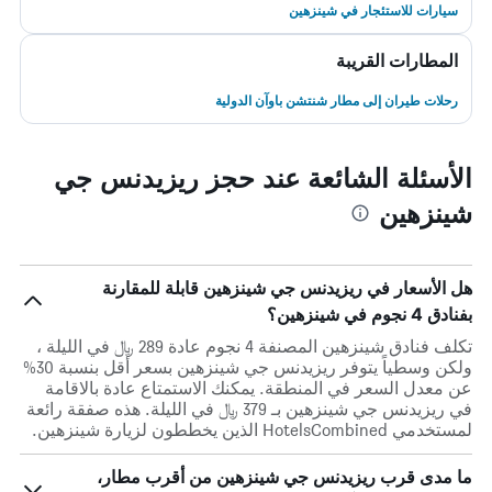
سيارات للاستئجار في شينزهين
المطارات القريبة
رحلات طيران إلى مطار شنتشن باوآن الدولية
الأسئلة الشائعة عند حجز ريزيدنس جي
شينزهين
هل الأسعار في ريزيدنس جي شينزهين قابلة للمقارنة
بفنادق 4 نجوم في شينزهين؟
تكلف فنادق شينزهين المصنفة 4 نجوم عادة 289 ﷼ في الليلة ،
ولكن وسطياً يتوفر ريزيدنس جي شينزهين بسعر أقل بنسبة 30%
عن معدل السعر في المنطقة. يمكنك الاستمتاع عادة بالاقامة
في ريزيدنس جي شينزهين بـ 379 ﷼ في الليلة. هذه صفقة رائعة
لمستخدمي HotelsCombined الذين يخططون لزيارة شينزهين.
ما مدى قرب ريزيدنس جي شينزهين من أقرب مطار،