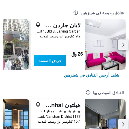
فنادق رخيصة في شينزهين
لايان جاردن سيتي هوستل
Rm 702, Unit 1, Bld 8, Laiying Garden, شينزهين, الصين
9.9 كيلومتر عن وسط المدينة
26 ﷼
عرض الصفقة
شاهد أرخص الفنادق في شينزهين
الفنادق الموصى بها
هيلتون Shenzhen Shekou Nanhai
5 نجوم
ممتاز 9.1
1177 Wanghai Road, Nanshan District, شينزهين, الصين
15.4 كيلومتر عن وسط المدينة