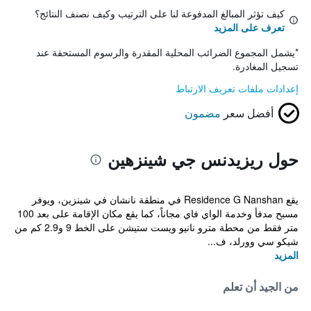
كيف تؤثر المبالغ المدفوعة لنا على الترتيب وكيف نصنف النتائج؟
تعرف على المزيد
*
يشمل المجموع الضرائب المحلية المقدرة والرسوم المستحقة عند
تسجيل المغادرة.
إعدادات ملفات تعريف الارتباط
أفضل سعر
مضمون
حول ريزيدنس جي شينزهين
يقع Residence G Nanshan في منطقة نانشان في شينزين، ويوفر
مسبح مدفأ وخدمة الواي فاي مجاناً، كما يقع مكان الإقامة على بعد 100
متر فقط من محطة مترو نانيو ويست ستيشن على الخط 9 و2.9 كم من
شيكو سي وورلد، ف...
المزيد
من الجيد أن تعلم