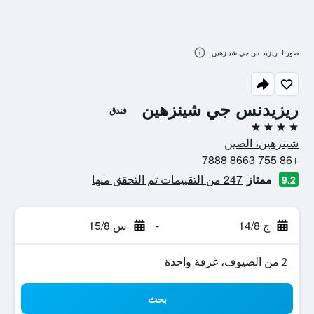
صور لـ ريزيدنس جي شينزهين
ريزيدنس جي شينزهين
فندق
4 نجوم
شينزهين، الصين
+86 755 8663 7888
ممتاز
247 من التقييمات تم التحقق منها
9.2
ج 14/8
-
س 15/8
2 من الضيوف، غرفة واحدة
بحث