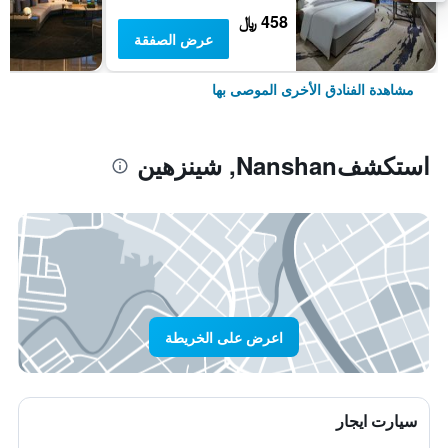
458 ﷼
عرض الصفقة
مشاهدة الفنادق الأخرى الموصى بها
استكشفNanshan, شينزهين
اعرض على الخريطة
سيارت ايجار