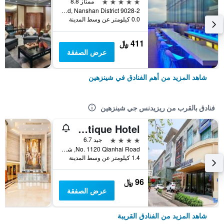
5 نجوم
ممتاز 8.8
9028-2 Shennan Road, Nanshan District, شينزهين, الصين
0.0 كيلومتر عن وسط المدينة
411 ﷼
عرض الصفقة
شاهد المزيد من أهم الفنادق في شينزهين
فنادق بالقرب من ريزيدنس جي شينزهين
Qianhai Bay Boutique Hotel
4 نجوم
جيد 6.7
No. 1120 Qianhai Road, شينزهين, الصين
1.4 كيلومتر عن وسط المدينة
96 ﷼
عرض الصفقة
شاهد المزيد من الفنادق القريبة