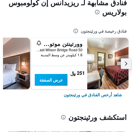
فنادق مشابهة لـ ريزيدانس إن كولومبوس
بولاريس
فنادق رخيصة في ورثينجتون
وورتينتن موتور لودج
50 East Wilson Bridge Road, ورثينجتون, OH, الولايات المتحدة الأميريكية
1.6 كيلومتر عن وسط المدينة
251 ﷼
عرض الصفقة
شاهد أرخص الفنادق في ورثينجتون
استكشف ورثينجتون