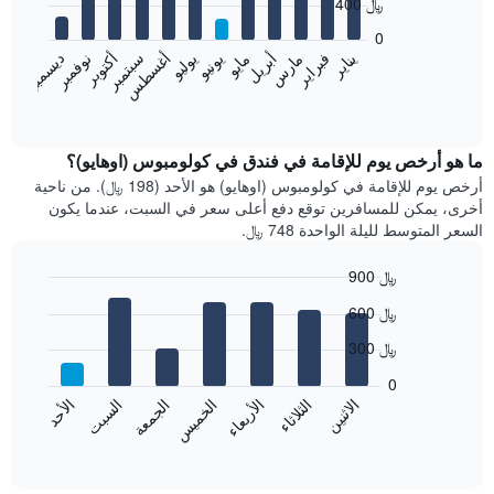
400 ﷼
12
bars.
0
فبراير
مايو
أغسطس
نوفمبر
يناير
أبريل
يوليو
أكتوبر
مارس
يونيو
سبتمبر
ديسمبر
يعرض
المخطط
End
of
التالي
interactive
متوسط
chart
سعر
ما هو أرخص يوم للإقامة في فندق في كولومبوس (اوهايو)؟
غرفة
أرخص يوم للإقامة في كولومبوس (اوهايو) هو الأحد (198 ﷼). من ناحية
كل
أخرى، يمكن للمسافرين توقع دفع أعلى سعر في السبت، عندما يكون
شهر
السعر المتوسط لليلة الواحدة 748 ﷼.
يتضمن
المخطط
900 ﷼
1
Bar
محور
Chart
600 ﷼
graphic.
chart
X
with
الذي
300 ﷼
7
يعرض
bars.
0
الشهور.
الاثنين
الثلاثاء
الأربعاء
الخميس
الجمعة
السبت
الأحد
يتضمن
يعرض
المخطط
المخطط
End
التالي
of
التالي
interactive
1
متوسط
chart
محور