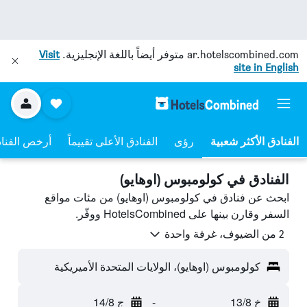
ar.hotelscombined.com
متوفر أيضاً باللغة الإنجليزية.
Visit
site in English
رؤى
الفنادق الأعلى تقييماً
أرخص الفنا
الفنادق في كولومبوس (اوهايو)
ابحث عن فنادق في كولومبوس (اوهايو) من مئات مواقع
السفر وقارن بينها على HotelsCombined ووفّر.
2 من الضيوف، غرفة واحدة
كولومبوس (اوهايو)، الولايات المتحدة الأميريكية
خ 13/8
-
ج 14/8