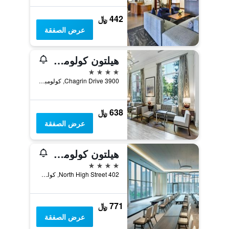
442 ﷼
عرض الصفقة
هيلتون كولومبوس آت إيستون
4 نجوم
3900 Chagrin Drive, كولومبوس (اوهايو), OH, الولايات المتحدة الأميريكية
638 ﷼
عرض الصفقة
هيلتون كولومبوس داون تاون
4 نجوم
402 North High Street, كولومبوس (اوهايو), OH, الولايات المتحدة الأميريكية
771 ﷼
عرض الصفقة