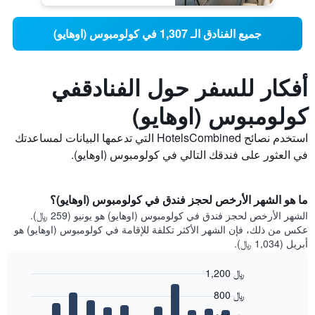
جميع الفنادق الـ 1,307 في كولومبوس (اوهايو)
أفكار للسفر حول الفنادقفي
كولومبوس (اوهايو)
استخدم نصائح HotelsCombined التي تدعمها البيانات لمساعدتك
في العثور على فندقك التالي في كولومبوس (اوهايو).
ما هو الشهر الأرخص لحجز فندق في كولومبوس (اوهايو)؟
الشهر الأرخص لحجز فندق في كولومبوس (اوهايو) هو يونيو (259 ﷼).
عكس من ذلك، فإن الشهر الأكثر تكلفة للإقامة في كولومبوس (اوهايو) هو
أبريل (1,034 ﷼).
1,200 ﷼
Bar
Chart
800 ﷼
graphic.
chart
with