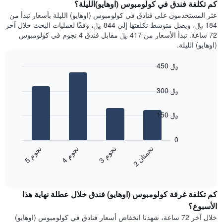
سعر
كم تكلفة فندق في كولومبوس (اوهايو)الليلة؟
Y
غرفة
عثر المستخدمون على فنادق في كولومبوس (اوهايو) الليلة بأسعار تبدأ من
الذي
كل
184 ﷼، ويصل متوسط تكلفتها إلى 844 ﷼، وفقًا لعمليات البحث خلال آخر
يعرض
يوم
72 ساعة. تبدأ الأسعار من 417 ﷼ مقابل فندق 4 نجوم في كولومبوس
متوسط
في
(اوهايو) الليلة.
سعر
الأسبوع
غرفة
يتضمن
450 ﷼
المخطط
Bar
1
Chart
graphic.
chart
محور
300 ﷼
with
X
4
الذي
bars.
150 ﷼
يعرض
أيام
يعرض
الأسبوع.
المخطط
0
يتضمن
التالي
ن
ن
ن
م
ن
م
ن
م
المخطط
متوسط
3
ج
و
4
ج
و
5
ج
و
2
ج
م
ت
ا
التالي
End
سعر
1
of
الغرفة
interactive
محور
هذه
chart
Y
كم تكلفة غرفة كولومبوس (اوهايو) فندق خلال عطلة نهاية هذا
الليلة
الذي
الذي
الأسبوع؟
يعرض
عُثر
خلال آخر 72 ساعة، شهدنا انخفاض أسعار فنادق في كولومبوس (اوهايو)
متوسط