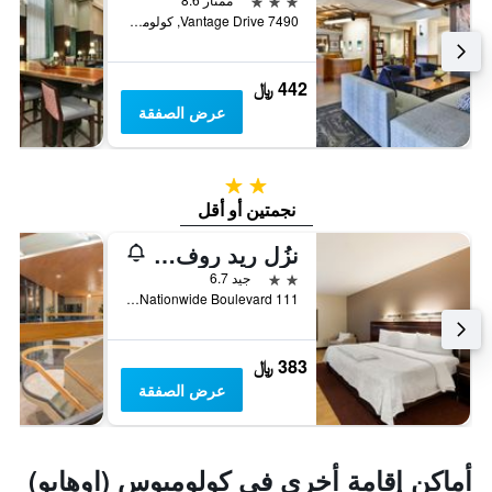
7490 Vantage Drive, كولومبوس (اوهايو), OH, الولايات المتحدة الأميريكية
442 ﷼
عرض الصفقة
2 نجمتين
نجمتين أو أقل
نزُل ريد روف إن بلس+ وسط مدينة كولومبس- مركز المؤتمرات
2 نجمتين
جيد 6.7
111 East Nationwide Boulevard, كولومبوس (اوهايو), OH, الولايات المتحدة الأميريكية
383 ﷼
عرض الصفقة
أماكن إقامة أخرى في كولومبوس (اوهايو)