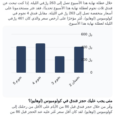
عليه
خلال عطلة نهاية هذا الأسبوع تصل إلى 263 ﷼في الليلة. إذا كنت تبحث عن
سعر
خلال
فندق ثلاث نجوم لعطلة نهاية هذا الأسبوع تحديدًا، فقد عثر مستخدمونا على
غرفة
آخر
أسعار منخفضة تصل إلى 263 ﷼ في الليلة. مقابل فندق 4 نجوم في
3
كولومبوس (اوهايو)، عُثر مؤخرًا على أرخص سعر والذي كان 461 ﷼في
أيام
الليلة لعطلة نهاية هذا الأسبوع.
مع
التصنيف
600 ﷼
حسب
النجوم
Bar
Chart
graphic.
يتضمن
chart
400 ﷼
with
المخطط
4
1
bars.
محور
200 ﷼
X
يعرض
التي
المخطط
0
تعرض
التالي
ن
ن
ن
م
ن
م
ن
م
فئات
متوسط
3
ج
و
4
ج
و
5
ج
و
الفنادق
2
ج
م
ت
ا
End
سعر
بالنجوم.
of
الغرفة
interactive
يتضمن
خلال
chart
المخطط
متى يجب عليك حجز فندق في كولومبوس (اوهايو)؟
عطلة
1
نهاية
وفّر من خلال حجز فندق قبل 86 من الأيام على الأقل من رحلتك إلى
محور
هذا
كولومبوس (اوهايو). لقد كان أقل سعر عُثر عليه عند الحجز قبل 86 من
Y