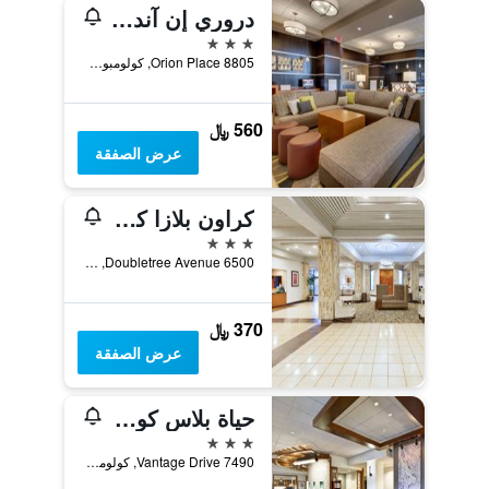
دروري إن آند سويتس كولومبوس بولاريس
3 نجوم
8805 Orion Place, كولومبوس (اوهايو), OH, الولايات المتحدة الأميريكية
560 ﷼
عرض الصفقة
كراون بلازا كولومبوس نورث- وورثينطن باي آيتش جي
3 نجوم
6500 Doubletree Avenue, كولومبوس (اوهايو), OH, الولايات المتحدة الأميريكية
370 ﷼
عرض الصفقة
حياة بلاس كولومبوس/ورثينجتون
3 نجوم
7490 Vantage Drive, كولومبوس (اوهايو), OH, الولايات المتحدة الأميريكية