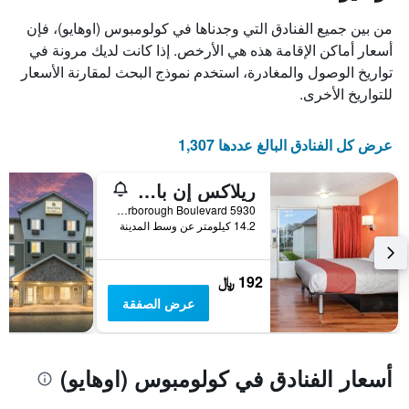
من بين جميع الفنادق التي وجدناها في كولومبوس (اوهايو)، فإن
أسعار أماكن الإقامة هذه هي الأرخص. إذا كانت لديك مرونة في
تواريخ الوصول والمغادرة، استخدم نموذج البحث لمقارنة الأسعار
للتواريخ الأخرى.
عرض كل الفنادق البالغ عددها 1,307
ريلاكس إن باي أو اي أوكومبس ٔو 1 70
5930 Scarborough Boulevard, كولومبوس (اوهايو), OH, الولايات المتحدة الأميريكية
14.2 كيلومتر عن وسط المدينة
192 ﷼
عرض الصفقة
أسعار الفنادق في كولومبوس (اوهايو)