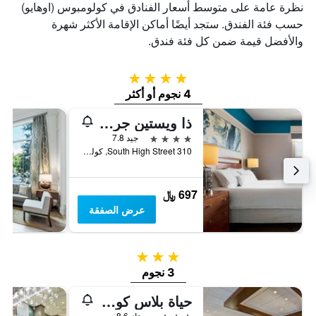
نظرة عامة على متوسط أسعار الفنادق في كولومبوس (اوهايو)
حسب فئة الفندق. ستجد أيضًا أماكن الإقامة الأكثر شهرة
والأفضل قيمة ضمن كل فئة فندق.
4 نجوم
4 نجوم أو أكثر
ذا ويستين جريت ساذرن كولومبوس
4 نجوم
جيد 7.8
310 South High Street, كولومبوس (اوهايو), OH, الولايات المتحدة الأميريكية
697 ﷼
عرض الصفقة
3 نجوم
3 نجوم
حياة بلاس كولومبوس/ورثينجتون
3 نجوم
ممتاز 8.6