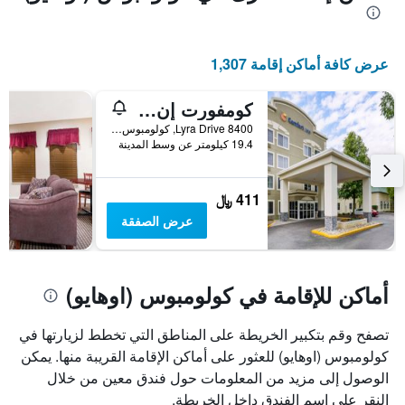
عرض كافة أماكن إقامة 1,307
كومفورت إن نورث/بولاريس
8400 Lyra Drive, كولومبوس (اوهايو), OH, الولايات المتحدة الأميريكية
19.4 كيلومتر عن وسط المدينة
411 ﷼
عرض الصفقة
أماكن للإقامة في كولومبوس (اوهايو)
تصفح وقم بتكبير الخريطة على المناطق التي تخطط لزيارتها في
كولومبوس (اوهايو) للعثور على أماكن الإقامة القريبة منها. يمكن
الوصول إلى مزيد من المعلومات حول فندق معين من خلال
النقر على اسم الفندق داخل الخريطة.