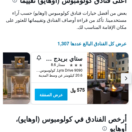
أعلى فنادق كولومبوس (اوهايو) تقييمًا
1
محور
X
محور
بعض من أفضل خيارات فنادق كولومبوس (اوهايو) حسب آراء
Y
الذي
الذي
يعرض
مستخدمينا. تأكد من قراءة أوصاف الفنادق وتقييماتها للعثور على
عدد
يعرض
مكان الإقامة المناسب لك.
الأيام
متوسط
قبل
سعر
غرفة
الإقامة
عرض كل الفنادق البالغ عددها 1,307
في
يتضمن
عطلة
المخطط
ستاي بريدج سويتس كولومبوس بولاريس باي آيتش جي
نهاية
التالي
1
هذا
3 نجوم
ممتاز 8.6
محور
الأسبوع
9090 Lyra Drive, كولومبوس (اوهايو), OH, الولايات المتحدة الأميريكية
Y
خلال
20.6 كيلومتر عن وسط المدينة
آخر
الذي
3
يعرض
575 ﷼
أيام
متوسط
عرض الصفقة
سعر
غرفة
أرخص الفنادق في كولومبوس (اوهايو)،
أوهايو