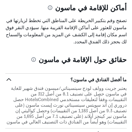
أماكن للإقامة في ماسون
تصفح وقم بتكبير الخريطة على المناطق التي تخطط لزيارتها في
ماسون للعثور على أماكن الإقامة القريبة منها. سيؤدي النقر فوق
اسم مكان إقامة إلى الكشف عن المزيد من المعلومات والسماح
لك بحجز ذلك الفندق المحدد.
حقائق حول الإقامة في ماسون
ما أفضل الفنادق في ماسون؟
يعتبر جريت وولف لودج سينسيناتي/ميسون فندق شهير للغاية
في ماسون حصل على تصنيف 8.1 من أصل 312 من
التقييمات.وفقاً لتعليقات مستخدمي HotelsCombined حصل
دروري إن آند سويتس سينسيناتي نورث إيست ماسون (على
تصنيف 9.3 من أصل 1,183 من التقييمات) وحصل كواليتي إن
ماسون نير كينجز أيلاند (على تصنيف 7.1 من أصل 1,695 من
التقييمات) وهو أيضاً من الفنادق ذات التصنيف العالي في ماسون