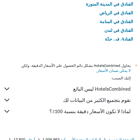
الفنادق في المدينة المنورة
الفنادق في الرياض
الفنادق في المنامة
الفنادق في لندن
الفنادق في جدّة
الفنادق في القاهرة
*
يحاول HotelsCombined بشكل دائم الحصول على الأسعار الدقيقة، ولكن
لا يمكن ضمان الأسعار
.
إليك السبب:
HotelsCombined ليس البائع
نقوم بتجميع الكثير من البيانات لك
لماذا لا تكون الأسعار دقيقة بنسبة 100٪؟
الصفحة الرئيسية
الولايات المتحدة الأميريكية
1,006,963
أوهايو
12,800