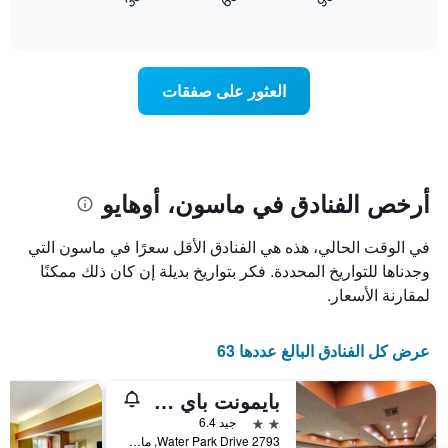
كيفية
المخطط
End
3
of
1
تغير
interactive
أيام
سعر
محور
chart
X
غرفة
عند
الذي
العثور على صفقات
يعرض
اقتراب
تاريخ
فئات
الإقامة
الفنادق
يتضمن
بالنجوم.
يتضمن
المخطط
1
المخطط
أرخص الفنادق في ماسون، أوهايو
1
محور
X
محور
في الوقت الحالي، هذه هي الفنادق الأقل سعرًا في ماسون التي
Y
الذي
الذي
يعرض
وجدناها للتواريخ المحددة. فكر بتواريخ بديلة إن كان ذلك ممكنًا
عدد
يعرض
لمقارنة الأسعار.
الأيام
متوسط
قبل
سعر
غرفة
الإقامة
عرض كل الفنادق البالغ عددها 63
في
يتضمن
عطلة
المخطط
بايمونت باي ويندام ماسون
نهاية
التالي
1
هذا
2 نجمتين
جيد 6.4
محور
الأسبوع
2793 Water Park Drive, ماسون, OH, الولايات المتحدة الأميريكية