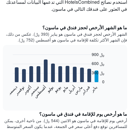
استخدم نصائح HotelsCombined التي تدعمها البيانات لمساعدتك
في العثور على فندقك التالي في ماسون.
ما هو الشهر الأرخص لحجز فندق في ماسون؟
الشهر الأرخص لحجز فندق في ماسون هو يناير (393 ﷼). عكس من ذلك،
فإن الشهر الأكثر تكلفة للإقامة في ماسون هو أغسطس (752 ﷼).
900 ﷼
Bar
Chart
600 ﷼
graphic.
chart
with
300 ﷼
12
bars.
0
فبراير
مايو
أغسطس
نوفمبر
يناير
أبريل
يوليو
أكتوبر
مارس
يونيو
سبتمبر
ديسمبر
يعرض
المخطط
End
of
التالي
interactive
متوسط
chart
سعر
ما هو أرخص يوم للإقامة في فندق في ماسون؟
غرفة
أرخص يوم للإقامة في ماسون هو الاثنين (544 ﷼). من ناحية أخرى، يمكن
كل
للمسافرين توقع دفع أعلى سعر في الجمعة، عندما يكون السعر المتوسط
شهر