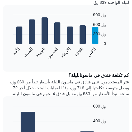
لليلة الواحدة 839 ﷼.
يتضمن
المخطط
900 ﷼
1
Bar
محور
Chart
600 ﷼
graphic.
chart
X
with
الذي
300 ﷼
7
يعرض
bars.
0
الشهور.
الاثنين
الثلاثاء
الأربعاء
الخميس
الجمعة
السبت
الأحد
يتضمن
يعرض
المخطط
المخطط
End
التالي
of
التالي
interactive
1
متوسط
chart
محور
سعر
كم تكلفة فندق في ماسونالليلة؟
Y
غرفة
عثر المستخدمون على فنادق في ماسون الليلة بأسعار تبدأ من 260 ﷼،
الذي
كل
ويصل متوسط تكلفتها إلى 716 ﷼، وفقًا لعمليات البحث خلال آخر 72
يعرض
يوم
ساعة. تبدأ الأسعار من 533 ﷼ مقابل فندق 4 نجوم في ماسون الليلة.
متوسط
في
سعر
الأسبوع
600 ﷼
غرفة
يتضمن
Bar
المخطط
Chart
graphic.
chart
1
400 ﷼
with
محور
3
X
bars.