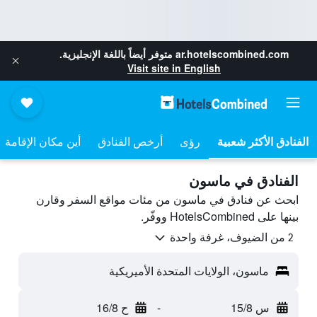
ar.hotelscombined.com
متوفر أيضاً باللغة الإنجليزية.
Visit site in English
رؤى
أرخص الفنادق
أين مكان الإقامة
الفنادق في ماسون
ابحث عن فنادق في ماسون من مئات مواقع السفر وقارن
بينها على HotelsCombined ووفّر.
2 من الضيوف، غرفة واحدة
ماسون، الولايات المتحدة الأميريكية
س 15/8
-
ح 16/8