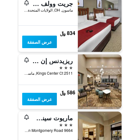
جريت وولف لودج سينسيناتي/ميسون
ماسون, OH, الولايات المتحدة الأميريكية
834 ﷼
عرض الصفقة
ريزيدنس إن باي ماريوت سينسيناتي نورث إيست/ماسون
3 نجوم
2511 Kings Center Ct, ماسون, OH, الولايات المتحدة الأميريكية
586 ﷼
عرض الصفقة
ماريوت سينسيناتي نورث إيست
3 نجوم
9664 South Mason Montgomery Road, ماسون, OH, الولايات المتحدة الأميريكية