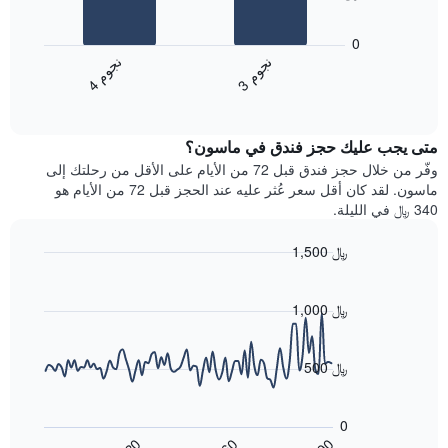
محور
يعرض
X
المخطط
0
التي
التالي
ن
م
ن
م
تعرض
متوسط
3
ج
و
4
ج
و
فئات
End
سعر
of
الفنادق
الغرفة
interactive
بالنجوم.
خلال
chart
يتضمن
متى يجب عليك حجز فندق في ماسون؟
عطلة
المخطط
نهاية
وفّر من خلال حجز فندق قبل 72 من الأيام على الأقل من رحلتك إلى
1
هذا
ماسون. لقد كان أقل سعر عُثر عليه عند الحجز قبل 72 من الأيام هو
محور
الأسبوع
340 ﷼ في الليلة.
Y
الذي
الذي
عُثر
1,500 ﷼
يعرض
عليه
متوسط
Line
Chart
خلال
graphic.
chart
سعر
آخر
with
1,000 ﷼
الغرفة
3
90
هذه
أيام
data
الليلة
points.
مع
500 ﷼
الذي
التصنيف
عُثر
حسب
يعرض
عليه
النجوم
المخطط
0
خلال
التالي
يتضمن
60
90
30
آخر