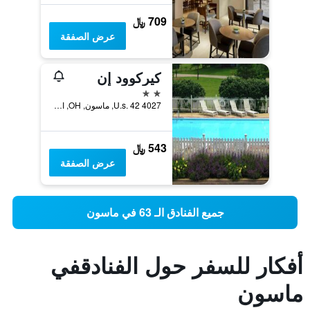
709 ﷼
عرض الصفقة
كيركوود إن
2 نجمتين
4027 U.s. 42, ماسون, OH, الولايات المتحدة الأميريكية
543 ﷼
عرض الصفقة
جميع الفنادق الـ 63 في ماسون
أفكار للسفر حول الفنادقفي
ماسون