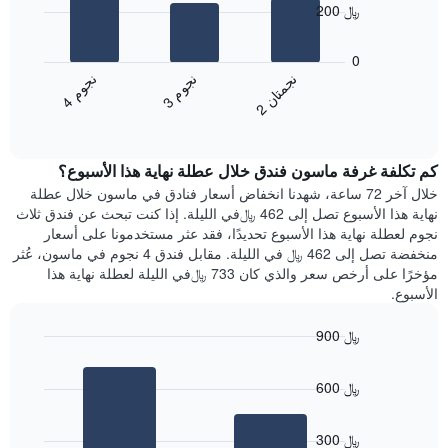
200 ﷼
الذي
يعرض
يعرض
أيام
المخطط
0
الأسبوع.
التالي
ن
م
ن
ن
ن
م
يتضمن
متوسط
3
ج
و
4
ج
و
2
ج
م
ت
ا
المخطط
End
سعر
of
التالي
الغرفة
interactive
1
هذه
chart
محور
كم تكلفة غرفة ماسون فندق خلال عطلة نهاية هذا الأسبوع؟
الليلة
Y
الذي
خلال آخر 72 ساعة، شهدنا انخفاض أسعار فنادق في ماسون خلال عطلة
الذي
عُثر
نهاية هذا الأسبوع تصل إلى 462 ﷼في الليلة. إذا كنت تبحث عن فندق ثلاث
يعرض
عليه
نجوم لعطلة نهاية هذا الأسبوع تحديدًا، فقد عثر مستخدمونا على أسعار
متوسط
خلال
منخفضة تصل إلى 462 ﷼ في الليلة. مقابل فندق 4 نجوم في ماسون، عُثر
سعر
آخر
مؤخرًا على أرخص سعر والذي كان 733 ﷼في الليلة لعطلة نهاية هذا
غرفة
3
الأسبوع.
أيام
مع
900 ﷼
التصنيف
Bar
حسب
Chart
graphic.
chart
النجوم
600 ﷼
with
يتضمن
2
المخطط
bars.
1
300 ﷼