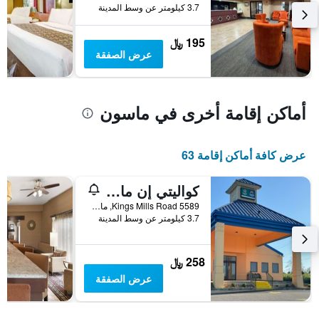
Y
خلال
3.7 كيلومتر عن وسط المدينة
آخر
الذي
3
يعرض
195 ﷼
أيام
متوسط
عرض الصفقة
سعر
غرفة
أماكن إقامة أخرى في ماسون
عرض كافة أماكن إقامة 63
كواليتي إن ماسون نير كينجز أيلاند
5589 Kings Mills Road, ماسون, OH, الولايات المتحدة الأميريكية
3.7 كيلومتر عن وسط المدينة
258 ﷼
عرض الصفقة