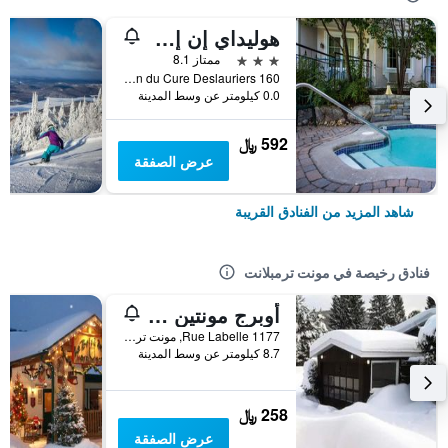
هوليداي إن إكسبرس آند سويتس تريمبلان ت باي آيتش جي
3 نجوم
ممتاز 8.1
160 Chemin du Cure Deslauriers, مونت ترمبلانت, QC, كندا
0.0 كيلومتر عن وسط المدينة
592 ﷼
عرض الصفقة
شاهد المزيد من الفنادق القريبة
فنادق رخيصة في مونت ترمبلانت
أوبرج مونتين فيو إن
1177 Rue Labelle, مونت ترمبلانت, QC, كندا
8.7 كيلومتر عن وسط المدينة
258 ﷼
عرض الصفقة