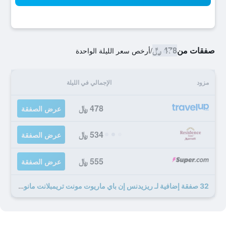
صفقات من
478 ﷼
/
أرخص سعر الليلة الواحدة
مزود
الإجمالي في الليلة
478 ﷼
عرض الصفقة
534 ﷼
عرض الصفقة
555 ﷼
عرض الصفقة
32 صفقة إضافية لـ ريزيدنس إن باي ماريوت مونت تريمبلانت مانوير لابيل