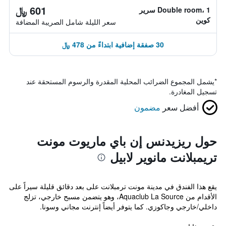
601 ﷼
Double room، 1 سرير
كوين
سعر الليلة شامل الصريبة المضافة
30 صفقة إضافية ابتداءً من 478 ﷼
*
يشمل المجموع الضرائب المحلية المقدرة والرسوم المستحقة عند
تسجيل المغادرة.
أفضل سعر
مضمون
حول ريزيدنس إن باي ماريوت مونت
تريمبلانت مانوير لابيل
يقع هذا الفندق في مدينة مونت ترمبلانت على بعد دقائق قليلة سيراً على
الأقدام من Aquaclub La Source، وهو يتضمن مسبح خارجي، تزلج
داخلي/خارجي وجاكوزي. كما يتوفر أيضاً إنترنت مجاني وسونا.