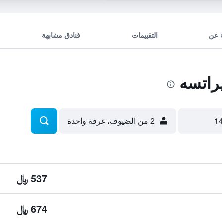
 عن
التقييمات
فنادق مشابهة
راتسه
2 من الضيوف، غرفة واحدة
537 ﷼
674 ﷼