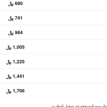
680 ﷼
741 ﷼
984 ﷼
1,005 ﷼
1,225 ﷼
1,441 ﷼
1,706 ﷼
والرسوم المستحقة عند تسجيل المغادرة.