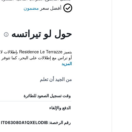
أفضل سعر
مضمون
حول لو تيراتسه
يتميز errazze
أو تراس مع إطلالات على البحر، كما تتوفر م
المزيد
من الجيد أن تعلم
وقت تسجيل الصعود للطائرة
الدفع والإلغاء
رقم الرخصة: 15063080ALB0616, IT063080A1QXELODIB