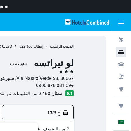
.com
رحلات طيران
الصفحة الرئيسية
إيطاليا
522,360
كامبانيا
0
فنادق
لو تيراتسه
سيارات
شقق فندقية
3 نجوم
حزم العروض
Via Nastro Verde 98, 80067, سورنتو, مقاطعة نابولي, إيطاليا
+39 081 878 0906
استكشاف
ممتاز
2,150 من التقييمات تم التحقق منها
9.1
رحلات
خ 13/8
-
العَرَبِيَّة
2 من الضيوف، غرفة واحدة