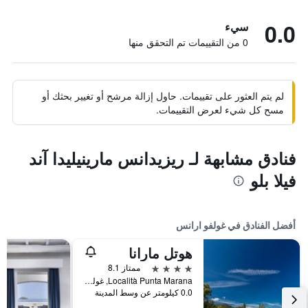
0.0
سيء
0 من التقييمات تم التحقق منها
لم يتم العثور على تقييمات. حاول إزالة مرشح أو تغيير بحثك أو
مسح كل شيء لعرض التقييمات.
فنادق مشابهة لـ ريزيدانس مارينيليدا آند
فيلا بلو
أفضل الفنادق في غولفو ارانس
هوتل مارانا
4 نجوم
ممتاز 8.1
Località Punta Marana, غولفو ارانس, سردينيا, إيطاليا
0.0 كيلومتر عن وسط المدينة