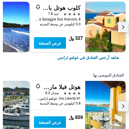
كلوب هوتل بايا أرانزوس
4 نجوم
جيد 7.8
Via Spiaggia Sos Aranzos, 8, غولفو ارانس, سردينيا, إيطاليا
5.0 كيلومتر عن وسط المدينة
327 ﷼
عرض الصفقة
شاهد أرخص الفنادق في غولفو ارانس
الفنادق الموصى بها
هوتل فيلا مارجريتا
4 نجوم
ممتاز 9.3
Via Liberta 91, غولفو ارانس, سردينيا, إيطاليا
0.8 كيلومتر عن وسط المدينة
859 ﷼
عرض الصفقة