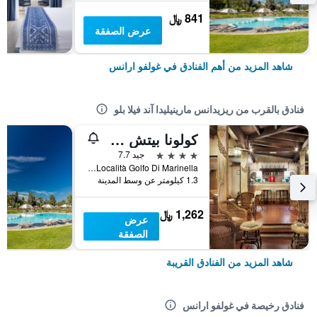
841 ﷼
عرض الصفقة
شاهد المزيد من أهم الفنادق في غولفو ارانس
فنادق بالقرب من ريزيدانس مارينيليدا آند فيلا بلو
كولونا بيتش هوتل مارينيلا
4 نجوم
جيد 7.7
Località Golfo Di Marinella, غولفو ارانس, سردينيا, إيطاليا
1.3 كيلومتر عن وسط المدينة
1,262 ﷼
عرض
الصفقة
شاهد المزيد من الفنادق القريبة
فنادق رخيصة في غولفو ارانس