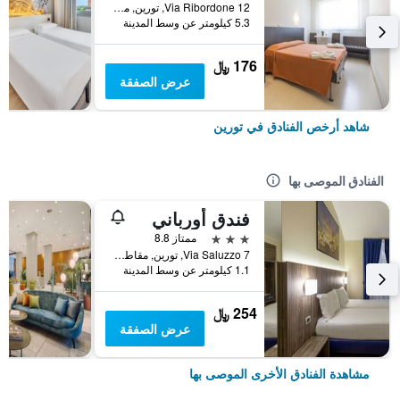
Via Ribordone 12, تورين, مقاطعة تورينو, إيطاليا
5.3 كيلومتر عن وسط المدينة
176 ﷼
عرض الصفقة
شاهد أرخص الفنادق في تورين
الفنادق الموصى بها
فندق أورباني
3 نجوم
ممتاز 8.8
Via Saluzzo 7, تورين, مقاطعة تورينو, إيطاليا
1.1 كيلومتر عن وسط المدينة
254 ﷼
عرض الصفقة
مشاهدة الفنادق الأخرى الموصى بها