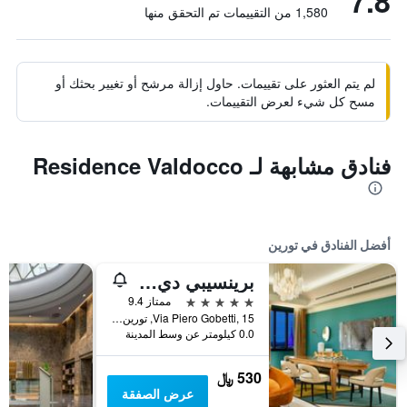
7.8
1,580 من التقييمات تم التحقق منها
لم يتم العثور على تقييمات. حاول إزالة مرشح أو تغيير بحثك أو
مسح كل شيء لعرض التقييمات.
فنادق مشابهة لـ Residence Valdocco
أفضل الفنادق في تورين
برينسيبي دي بيمونت || إون إ ٕإبيرينز | بريفيريد هوتلز آند ريزورتس
5 نجوم
ممتاز 9.4
Via Piero Gobetti, 15, تورين, مقاطعة تورينو, إيطاليا
0.0 كيلومتر عن وسط المدينة
530 ﷼
عرض الصفقة