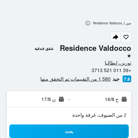
صور لـ Residence Valdocco
Residence Valdocco
شقق فندقية
نجمة واحدة
تورين، إيطاليا
+39 011 521 3713
جيد
1,580 من التقييمات تم التحقق منها
7.8
ح 16/8
-
ن 17/8
2 من الضيوف، غرفة واحدة
بحث