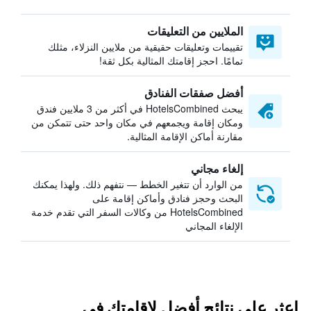
الملايين من التعليقات
تقييمات وتعليقات حقيقية من ملايين النزلاء، مثلك
تمامًا. احجز إقامتك المثالية بكل ثقة!
أفضل صفقات الفنادق
يبحث HotelsCombined في أكثر من 3 ملايين فندق
ومكان إقامة ويجمعهم في مكان واحد حتى تتمكن من
مقارنة أماكن الإقامة المثالية.
إلغاء مجاني
من الوارد أن تتغير الخطط — نتفهم ذلك. ولهذا يمكنك
البحث وحجز فنادق وأماكن إقامة على
HotelsCombined من وكالات السفر التي تقدم خدمة
الإلغاء المجاني
اعثر على نتائج أفضل لإقامتك في