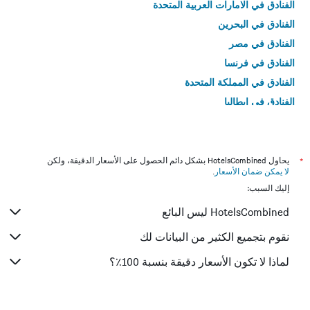
الفنادق في الامارات العربية المتحدة
الفنادق في البحرين
الفنادق في مصر
الفنادق في فرنسا
الفنادق في المملكة المتحدة
الفنادق في إيطاليا
الفنادق في تايلاند
*
يحاول HotelsCombined بشكل دائم الحصول على الأسعار الدقيقة، ولكن
لا يمكن ضمان الأسعار
.
إليك السبب:
HotelsCombined ليس البائع
نقوم بتجميع الكثير من البيانات لك
لماذا لا تكون الأسعار دقيقة بنسبة 100٪؟