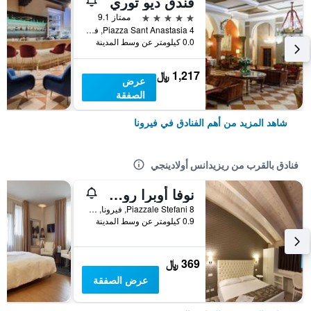
فندق ديو توري
5 نجوم
ممتاز 9.1
Piazza Sant Anastasia 4, فيرونا, فينيتو, إيطاليا
0.0 كيلومتر عن وسط المدينة
1,217 ﷼
عرض
الصفقة
شاهد المزيد من أهم الفنادق في فيرونا
فنادق بالقرب من ريزيدانس أولادينجي
نوفا أوبرا روومز
Piazzale Stefani 8, فيرونا, فينيتو, إيطاليا
0.9 كيلومتر عن وسط المدينة
369 ﷼
عرض الصفقة