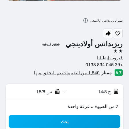
صور لـ ريزيدانس أولادينجي
ريزيدانس أولادينجي
شقق فندقية
2 نجمتين
فيرونا، إيطاليا
+39 045 834 0138
ممتاز
1,840 من التقييمات تم التحقق منها
8.7
ج 14/8
-
س 15/8
2 من الضيوف، غرفة واحدة
بحث