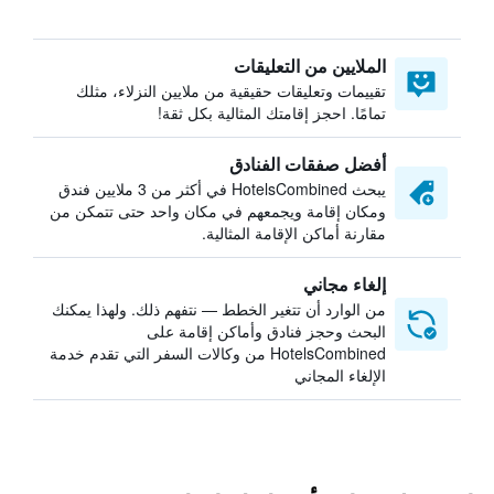
الملايين من التعليقات
تقييمات وتعليقات حقيقية من ملايين النزلاء، مثلك
تمامًا. احجز إقامتك المثالية بكل ثقة!
أفضل صفقات الفنادق
يبحث HotelsCombined في أكثر من 3 ملايين فندق
ومكان إقامة ويجمعهم في مكان واحد حتى تتمكن من
مقارنة أماكن الإقامة المثالية.
إلغاء مجاني
من الوارد أن تتغير الخطط — نتفهم ذلك. ولهذا يمكنك
البحث وحجز فنادق وأماكن إقامة على
HotelsCombined من وكالات السفر التي تقدم خدمة
الإلغاء المجاني