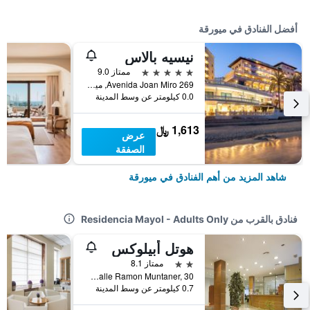
أفضل الفنادق في ميورقة
نيسيه بالاس
5 نجوم
ممتاز 9.0
Avenida Joan Miro 269, ميورقة, مالوركا, أسبانيا
0.0 كيلومتر عن وسط المدينة
1,613 ﷼
عرض
الصفقة
شاهد المزيد من أهم الفنادق في ميورقة
فنادق بالقرب من Residencia Mayol - Adults Only
هوتل أبيلوكس
2 نجمتين
ممتاز 8.1
Calle Ramon Muntaner, 30, ميورقة, مالوركا, أسبانيا
0.7 كيلومتر عن وسط المدينة