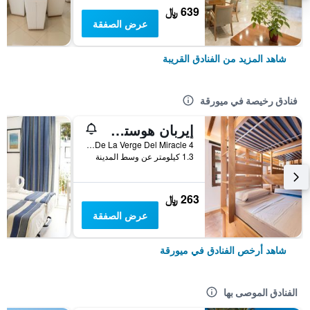
639 ﷼
عرض الصفقة
شاهد المزيد من الفنادق القريبة
فنادق رخيصة في ميورقة
إيربان هوستل بالما ألبيرجيو جوفينيل
Placa De La Verge Del Miracle 4, ميورقة, مالوركا, أسبانيا
1.3 كيلومتر عن وسط المدينة
263 ﷼
عرض الصفقة
شاهد أرخص الفنادق في ميورقة
الفنادق الموصى بها