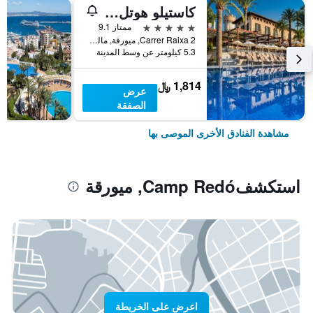
كاستيلو هوتل سون فيدا، إيه لاكشري كوليكشن هوتل، مالوركا
5 نجوم
ممتاز 9.1
Carrer Raixa 2, ميورقة, مالوركا, أسبانيا
5.3 كيلومتر عن وسط المدينة
1,814 ﷼
عرض
الصفقة
مشاهدة الفنادق الأخرى الموصى بها
استكشفCamp Redó, ميورقة
اعرض على الخريطة