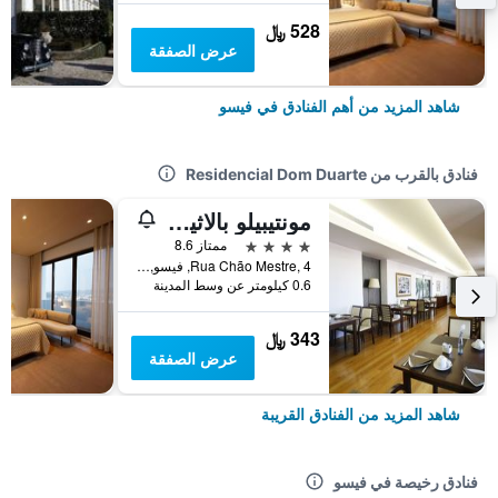
528 ﷼
عرض الصفقة
شاهد المزيد من أهم الفنادق في فيسو
فنادق بالقرب من Residencial Dom Duarte
مونتيبيلو بالاثيو دوس ميلوس فيزيو هيستوريك هوتل
4 نجوم
ممتاز 8.6
Rua Chão Mestre, 4, فيسو, محافظة فيسيو, البرتغال
0.6 كيلومتر عن وسط المدينة
343 ﷼
عرض الصفقة
شاهد المزيد من الفنادق القريبة
فنادق رخيصة في فيسو