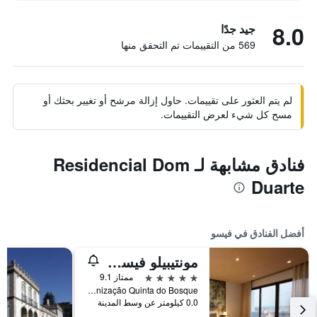
8.0
جيد جدًا
569 من التقييمات تم التحقق منها
لم يتم العثور على تقييمات. حاول إزالة مرشح أو تغيير بحثك أو
مسح كل شيء لعرض التقييمات.
فنادق مشابهة لـ Residencial Dom
Duarte
أفضل الفنادق في فيسو
مونتيبيلو فيسيو كونجريس هوتل آند سبا
5 نجوم
ممتاز 9.1
Urbanização Quinta do Bosque, فيسو, محافظة فيسيو, البرتغال
0.0 كيلومتر عن وسط المدينة