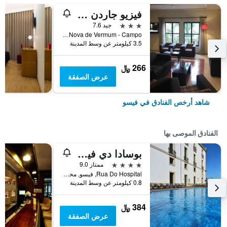
فيزيو جاردن هوتل
3 نجوم
جيد 7.6
Rua Nova de Vermum - Campo, فيسو, محافظة فيسيو, البرتغال
3.5 كيلومتر عن وسط المدينة
266 ﷼
عرض الصفقة
شاهد أرخص الفنادق في فيسو
الفنادق الموصى بها
بوسادا دي فيسيو
4 نجوم
ممتاز 9.0
Rua Do Hospital, فيسو, محافظة فيسيو, البرتغال
0.8 كيلومتر عن وسط المدينة
384 ﷼
عرض الصفقة