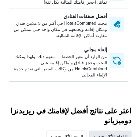
تمامًا. احجز إقامتك المثالية بكل ثقة!
أفضل صفقات الفنادق
يبحث HotelsCombined في أكثر من 3 ملايين فندق
ومكان إقامة ويجمعهم في مكان واحد حتى تتمكن من
مقارنة أماكن الإقامة المثالية.
إلغاء مجاني
من الوارد أن تتغير الخطط — نتفهم ذلك. ولهذا يمكنك
البحث وحجز فنادق وأماكن إقامة على
HotelsCombined من وكالات السفر التي تقدم خدمة
الإلغاء المجاني
اعثر على نتائج أفضل لإقامتك في ريزيدنزا
دوميزيانو
البلدان الأكثر شعبية
المدن الأكثر شعبية