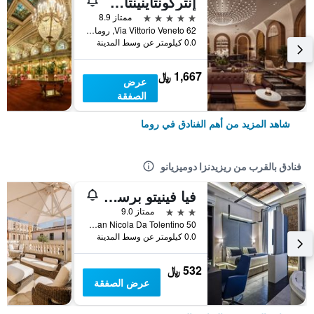
إنتركونتاينينتال روم أمباسشياتوري بالاس باي آيتش جي
5 نجوم
ممتاز 8.9
Via Vittorio Veneto 62, روما, إيطاليا
0.0 كيلومتر عن وسط المدينة
1,667 ﷼
عرض
الصفقة
شاهد المزيد من أهم الفنادق في روما
فنادق بالقرب من ريزيدنزا دوميزيانو
فيا فينيتو برستيج رومز
3 نجوم
ممتاز 9.0
Via Di San Nicola Da Tolentino 50, روما, إيطاليا
0.0 كيلومتر عن وسط المدينة
532 ﷼
عرض الصفقة