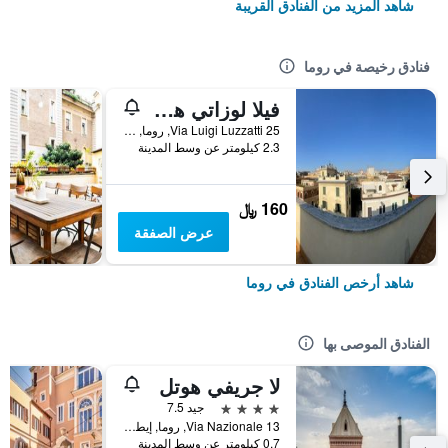
شاهد المزيد من الفنادق القريبة
فنادق رخيصة في روما
فيلا لوزاتي هوستل
25 Via Luigi Luzzatti, روما, إيطاليا
2.3 كيلومتر عن وسط المدينة
160 ﷼
عرض الصفقة
شاهد أرخص الفنادق في روما
الفنادق الموصى بها
لا جريفي هوتل
4 نجوم
جيد 7.5
Via Nazionale 13, روما, إيطاليا
0.7 كيلومتر عن وسط المدينة