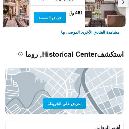
461 ﷼
عرض الصفقة
مشاهدة الفنادق الأخرى الموصى بها
استكشفHistorical Center, روما
اعرض على الخريطة
أشهر المعالم