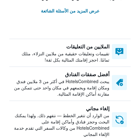
عرض المزيد من الأسئلة الشائعة
الملايين من التعليقات
تقييمات وتعليقات حقيقية من ملايين النزلاء، مثلك
تمامًا. احجز إقامتك المثالية بكل ثقة!
أفضل صفقات الفنادق
يبحث HotelsCombined في أكثر من 3 ملايين فندق
ومكان إقامة ويجمعهم في مكان واحد حتى تتمكن من
مقارنة أماكن الإقامة المثالية.
إلغاء مجاني
من الوارد أن تتغير الخطط — نتفهم ذلك. ولهذا يمكنك
البحث وحجز فنادق وأماكن إقامة على
HotelsCombined من وكالات السفر التي تقدم خدمة
الإلغاء المجاني