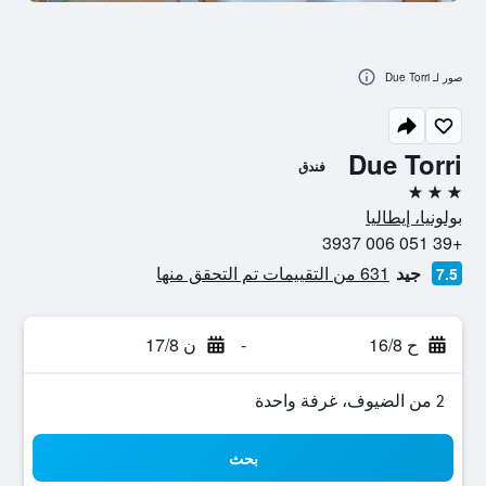
صور لـ Due Torri
Due Torri
فندق
3 نجوم
بولونيا، إيطاليا
+39 051 006 3937
جيد
631 من التقييمات تم التحقق منها
7.5
ح 16/8
-
ن 17/8
2 من الضيوف، غرفة واحدة
بحث