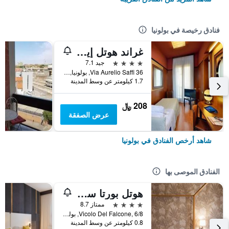
فنادق رخيصة في بولونيا
غراند هوتل إيليت
4 نجوم
جيد 7.1
Via Aurelio Saffi 36, بولونيا, مقاطعة بولونيا, إيطاليا
1.7 كيلومتر عن وسط المدينة
208 ﷼
عرض الصفقة
شاهد أرخص الفنادق في بولونيا
الفنادق الموصى بها
هوتل بورتا سان مامولو
4 نجوم
ممتاز 8.7
Vicolo Del Falcone, 6/8, بولونيا, مقاطعة بولونيا, إيطاليا
0.8 كيلومتر عن وسط المدينة