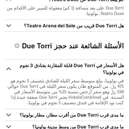
Due Torri على بعد مسافة (1 كم) معقولة للسير على الأقدام من
Teatro Duse، بولونيا.
هل Due Torri قريب من Teatro Arena del Sole؟
الأسئلة الشائعة عند حجز Due Torri
هل الأسعار في Due Torri قابلة للمقارنة بفنادق 3 نجوم
في بولونيا؟
في بولونيا، يبلغ متوسط ​​سعر الليلة للفنادق بتصنيف 3 نجوم هو
475 ﷼. من المتوقع ظان يكون سعر الليلة في Due Torri حوالي
598 ﷼ وهو سعر أرخص بنسبة 25% من متوسط الأسعار في
المدينة. في HotelsCombined يعتبر Due Torri صفقة جيدة إذا
كنت تود الإقامة في فندق بتصنيف 3 نجوم في بولونيا.
ما مدى قرب Due Torri من أقرب مطار، مطار بولونيا؟
ما مدى قرب Due Torri من وسط مدينة بولونيا؟