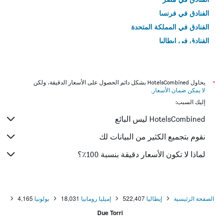
الفنادق في فرنسا
الفنادق في المملكة المتحدة
الفنادق في إيطاليا
الفنادق في تايلاند
*
يحاول HotelsCombined بشكل دائم الحصول على الأسعار الدقيقة، ولكن
لا يمكن ضمان الأسعار
.
إليك السبب:
HotelsCombined ليس البائع
نقوم بتجميع الكثير من البيانات لك
لماذا لا تكون الأسعار دقيقة بنسبة 100٪؟
الصفحة الرئيسية
إيطاليا
522,407
إميليا رومانيا
18,031
بولونيا
4,165
Due Torri