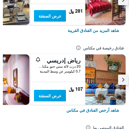
281 ﷼
عرض الصفقة
شاهد المزيد من الفنادق القريبة
فنادق رخيصة في مكناس
رياض إدريسي
20 درب لالة ستي حنو, مكناس, المغرب
0.7 كيلومتر عن وسط المدينة
107 ﷼
عرض الصفقة
شاهد أرخص الفنادق في مكناس
الفنادق الموصى بها