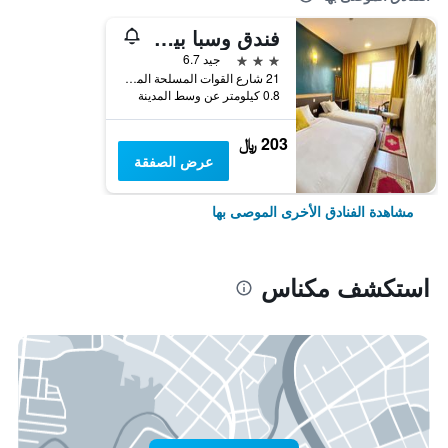
فندق وسبا بيل فو
3 نجوم
جيد 6.7
21 شارع القوات المسلحة الملكية, مكناس, المغرب
0.8 كيلومتر عن وسط المدينة
203 ﷼
عرض الصفقة
مشاهدة الفنادق الأخرى الموصى بها
استكشف مكناس