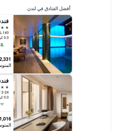
أفضل الفنادق في لندن
فندق
5 نجوم
140 بارك لين، لندن،, لندن, المملكة المتحدة
0.0 كيلومتر عن وسط المدينة
2,331 ﷼
المتوس
فندق
5 نجوم
0.0 كيلومتر عن وسط المدينة
1,016 ﷼
المتوس