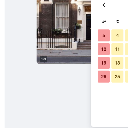
ج
س
5
4
12
11
1/9
حمام
19
18
26
25