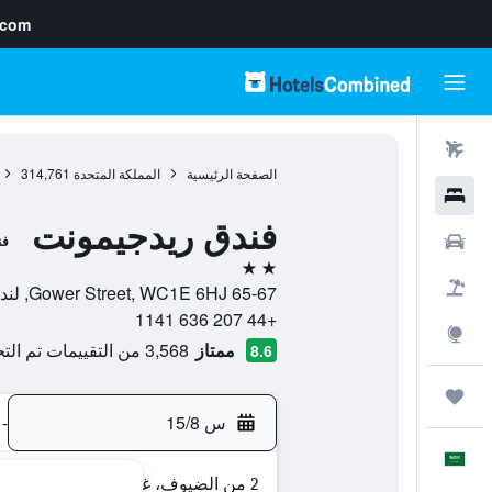
.com
رحلات طيران
الصفحة الرئيسية
المملكة المتحدة
314,761
فنادق
فندق ريدجيمونت
سيارات
فن
2 نجمتين
حزم العروض
65-67 Gower Street, WC1E 6HJ, لندن, إنجلترا, المملكة المتحدة
+44 207 636 1141
استكشاف
ممتاز
3,568 من التقييمات تم التحقق منها
8.6
رحلات
س 15/8
-
العَرَبِيَّة
2 من الضيوف، غرفة واحدة