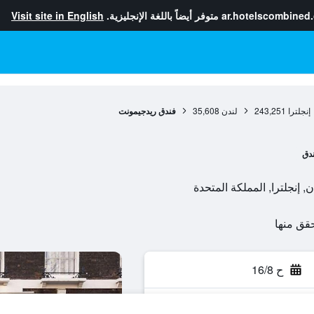
ar.hotelscombined
متوفر أيضاً باللغة الإنجليزية.
Visit site in English
إنجلترا
243,251
لندن
35,608
فندق ريدجيمونت
دق
ح 16/8