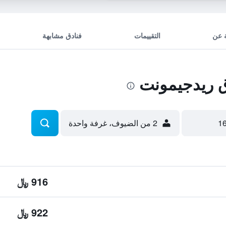
 عن
التقييمات
فنادق مشابهة
 ريدجيمونت
2 من الضيوف، غرفة واحدة
916 ﷼
922 ﷼