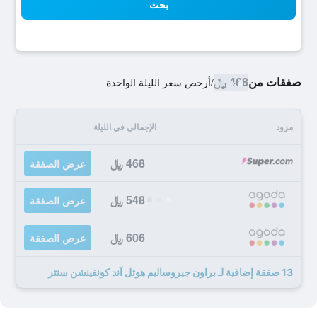
بحث
صفقات من
468 ﷼
/
أرخص سعر الليلة الواحدة
مزود
الإجمالي في الليلة
468 ﷼
عرض الصفقة
548 ﷼
عرض الصفقة
606 ﷼
عرض الصفقة
13 صفقة إضافية لـ براون جيروساليم هوتل آند كونفينشن سنتر