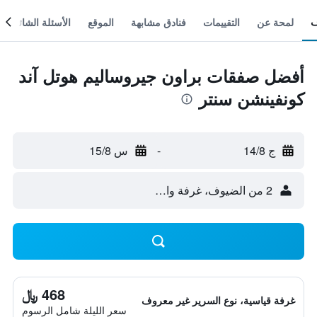
لمحة عن
التقييمات
فنادق مشابهة
الموقع
الأسئلة الشائعة
أفضل صفقات براون جيروساليم هوتل آند
كونفينشن سنتر
ج 14/8
-
س 15/8
2 من الضيوف، غرفة واحدة
468 ﷼
غرفة قياسية، نوع السرير غير معروف
سعر الليلة شامل الرسوم