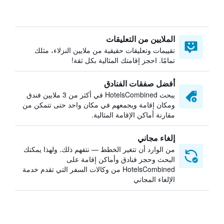
الملايين من التعليقات
تقييمات وتعليقات حقيقية من ملايين النزلاء، مثلك
تمامًا. احجز إقامتك المثالية بكل ثقة!
أفضل صفقات الفنادق
يبحث HotelsCombined في أكثر من 3 ملايين فندق
ومكان إقامة ويجمعهم في مكان واحد حتى تتمكن من
مقارنة أماكن الإقامة المثالية.
إلغاء مجاني
من الوارد أن تتغير الخطط — نتفهم ذلك. ولهذا يمكنك
البحث وحجز فنادق وأماكن إقامة على
HotelsCombined من وكالات السفر التي تقدم خدمة
الإلغاء المجاني