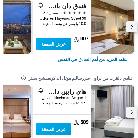
فندق دان بانوراما القدس
5 نجوم
ممتاز 8.2
39 Keren Hayesod Street, القدس, Jerusalem District, اسرائيل
0.0 كيلومتر عن وسط المدينة
907 ﷼
عرض الصفقة
شاهد المزيد من أهم الفنادق في القدس
فنادق بالقرب من براون جيروساليم هوتل آند كونفينشن سنتر
هاي رابين دار ضيافة القدس
Nachman Avigad 1, القدس, Jerusalem District, اسرائيل
1.5 كيلومتر عن وسط المدينة
509 ﷼
عرض الصفقة