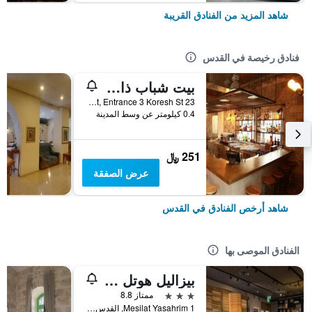
شاهد المزيد من الفنادق القريبة
فنادق رخيصة في القدس
بيت شباب ذا بوست القدس
23 Jaffa Street, Entrance 3 Koresh St, القدس, Jerusalem District, اسرائيل
0.4 كيلومتر عن وسط المدينة
251 ﷼
عرض الصفقة
شاهد أرخص الفنادق في القدس
الفنادق الموصى بها
بيزاليل هوتل آن أتلاس بوتيك
3 نجوم
ممتاز 8.8
Mesilat Yasahrim 1, القدس, Jerusalem District, اسرائيل