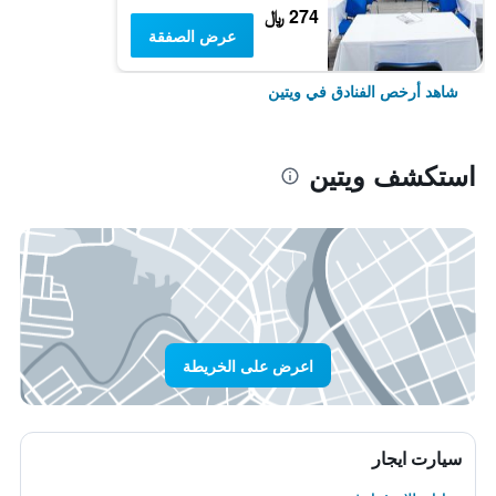
274 ﷼
عرض الصفقة
شاهد أرخص الفنادق في ويتين
استكشف ويتين
اعرض على الخريطة
سيارت ايجار