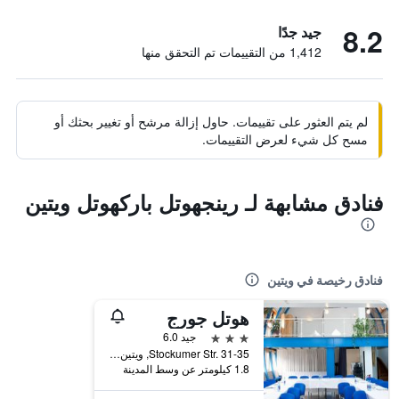
8.2
جيد جدًا
1,412 من التقييمات تم التحقق منها
لم يتم العثور على تقييمات. حاول إزالة مرشح أو تغيير بحثك أو
مسح كل شيء لعرض التقييمات.
فنادق مشابهة لـ رينجهوتل باركهوتل ويتين
فنادق رخيصة في ويتين
هوتل جورج
3 نجوم
جيد 6.0
Stockumer Str. 31-35, ويتين, ولاية شمال الراين وستفاليا, ألمانيا
1.8 كيلومتر عن وسط المدينة