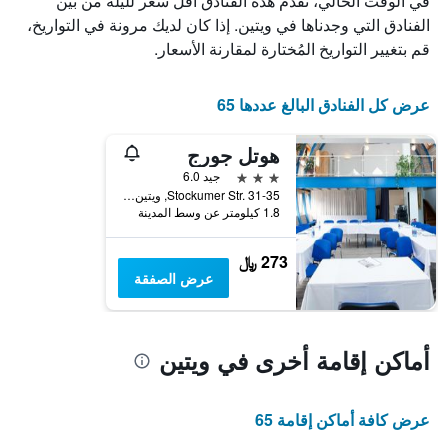
في الوقت الحالي، تقدم هذه الفنادق أقل سعر لليلة من بين
X
الذي
الفنادق التي وجدناها في ويتين. إذا كان لديك مرونة في التواريخ،
يعرض
قم بتغيير التواريخ المُختارة لمقارنة الأسعار.
أيام
الأسبوع.
يتضمن
عرض كل الفنادق البالغ عددها 65
المخطط
التالي
هوتل جورج
1
محور
3 نجوم
جيد 6.0
Y
Stockumer Str. 31-35, ويتين, ولاية شمال الراين وستفاليا, ألمانيا
الذي
1.8 كيلومتر عن وسط المدينة
يعرض
متوسط
273 ﷼
سعر
عرض الصفقة
غرفة
أماكن إقامة أخرى في ويتين
عرض كافة أماكن إقامة 65