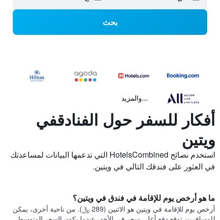
بحث
...والمزيد
أفكار للسفر حول الفنادقفي
ويتين
استخدم نصائح HotelsCombined التي تدعمها البيانات لمساعدتك
في العثور على فندقك التالي في ويتين.
ما هو أرخص يوم للإقامة في فندق في ويتين؟
أرخص يوم للإقامة في ويتين هو الاثنين (289 ﷼). من ناحية أخرى، يمكن
للمسافرين توقع دفع أعلى سعر في الأحد، عندما يكون السعر المتوسط