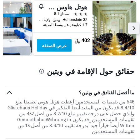
هوتل هاوس هونستين
3 نجوم
ممتاز 8.1
Hohenstein 32, ويتين, ولاية شمال الراين وستفاليا, ألمانيا
1.7 كيلومتر عن وسط المدينة
402 ﷼
عرض الصفقة
حقائق حول الإقامة في ويتين
ما أفضل الفنادق في ويتين؟
546 من تقييمات المستخدمين أعطت هوتل هوبي تصنيفاً يبلغ
8.4/10.قد يكون من المفيد أيضاً التفكير في Gästehaus Holiday
والذي حصل على درجة تقييم تبلغ 8.2/10 من اصل 432 من
تقييمات المستخدمين. قد يكون Gemuetliche Wohnung in
Witten أيضاً خياراً جيداً بدرجة تقييم 8.6/10 من أصل 13 من
تقييمات المستخدمين