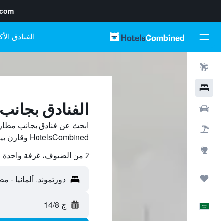
.com
رحلات طيران
فنادق
الفنادق بجانب
سيارات
ابحث عن فنادق بجانب مطار 
حزم العروض
HotelsCombined وقارن بينها ووفّر.
استكشاف
2 من الضيوف، غرفة واحدة
رحلات
ج 14/8
العَرَبِيَّة