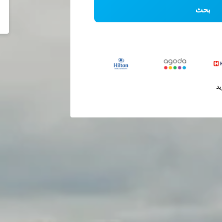
بحث
يد