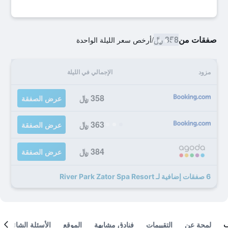
صفقات من
358 ﷼
/
أرخص سعر الليلة الواحدة
مزود
الإجمالي في الليلة
358 ﷼
عرض الصفقة
363 ﷼
عرض الصفقة
384 ﷼
عرض الصفقة
6 صفقات إضافية لـ River Park Zator Spa Resort
لمحة عن
التقييمات
فنادق مشابهة
الموقع
الأسئلة الشائعة