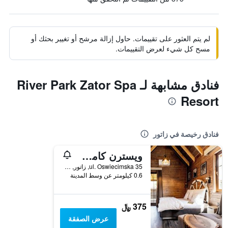
لم يتم العثور على تقييمات. حاول إزالة مرشح أو تغيير بحثك أو
مسح كل شيء لعرض التقييمات.
فنادق مشابهة لـ River Park Zator Spa
Resort
فنادق رخيصة في زاتور
ويسترن كامب ريزورت
ul. Oswiecimska 35, زاتور, مقاطعة بولندا الصغرى, بولندا
0.6 كيلومتر عن وسط المدينة
375 ﷼
عرض الصفقة