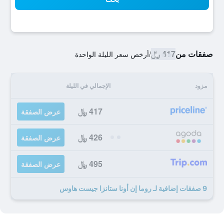
صفقات من
417 ﷼
/
أرخص سعر الليلة الواحدة
مزود
الإجمالي في الليلة
417 ﷼
عرض الصفقة
426 ﷼
عرض الصفقة
495 ﷼
عرض الصفقة
9 صفقات إضافية لـ روما إن أونا ستانزا جيست هاوس