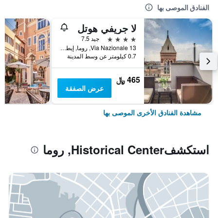
الفنادق الموصى بها
لا جريفي هوتل
4 نجوم
جيد 7.5
Via Nazionale 13, روما, إيطاليا
0.7 كيلومتر عن وسط المدينة
465 ﷼
عرض الصفقة
مشاهدة الفنادق الأخرى الموصى بها
استكشفHistorical Center, روما