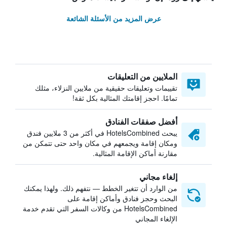
عرض المزيد من الأسئلة الشائعة
الملايين من التعليقات
تقييمات وتعليقات حقيقية من ملايين النزلاء، مثلك
تمامًا. احجز إقامتك المثالية بكل ثقة!
أفضل صفقات الفنادق
يبحث HotelsCombined في أكثر من 3 ملايين فندق
ومكان إقامة ويجمعهم في مكان واحد حتى تتمكن من
مقارنة أماكن الإقامة المثالية.
إلغاء مجاني
من الوارد أن تتغير الخطط — نتفهم ذلك. ولهذا يمكنك
البحث وحجز فنادق وأماكن إقامة على
HotelsCombined من وكالات السفر التي تقدم خدمة
الإلغاء المجاني