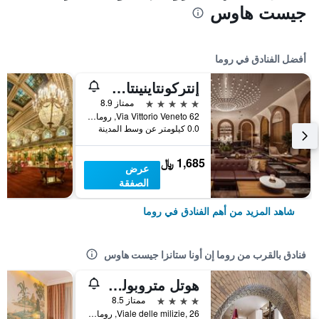
جيست هاوس
أفضل الفنادق في روما
إنتركونتاينينتال روم أمباسشياتوري بالاس باي آيتش جي
5 نجوم
ممتاز 8.9
Via Vittorio Veneto 62, روما, إيطاليا
0.0 كيلومتر عن وسط المدينة
1,685 ﷼
عرض
الصفقة
شاهد المزيد من أهم الفنادق في روما
فنادق بالقرب من روما إن أونا ستانزا جيست هاوس
هوتل متروبوليس
4 نجوم
ممتاز 8.5
Viale delle milizie, 26, روما, إيطاليا