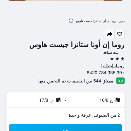
صور لـ روما إن أونا ستانزا جيست هاوس
روما إن أونا ستانزا جيست هاوس
بيت ضيافة
3 نجوم
روما، إيطاليا
+39 335 784 8420
ممتاز
544 من التقييمات تم التحقق منها
8.3
ح 16/8
-
ن 17/8
2 من الضيوف، غرفة واحدة
بحث