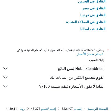
الفنادق في البحرين
الفنادق في مصر
الفنادق في فرنسا
الفنادق في المملكة المتحدة
الفنادق في إيطاليا
الفنادق في تايلاند
*
يحاول HotelsCombined بشكل دائم الحصول على الأسعار الدقيقة، ولكن
لا يمكن ضمان الأسعار
.
إليك السبب:
HotelsCombined ليس البائع
نقوم بتجميع الكثير من البيانات لك
لماذا لا تكون الأسعار دقيقة بنسبة 100٪؟
الصفحة الرئيسية
إيطاليا
522,407
إقليم لاتسيو
45,378
روما
30,111