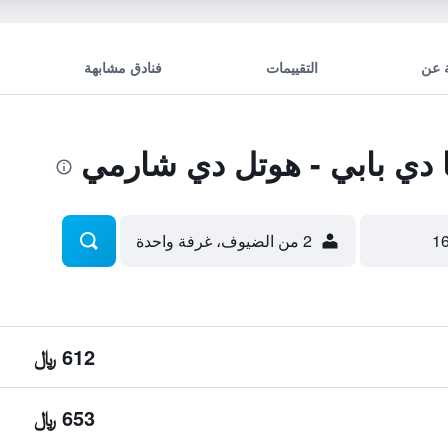
 عن
التقييمات
فنادق مشابهة
دي بابي - هوتل دي شارمي
2 من الضيوف، غرفة واحدة
612 ﷼
653 ﷼