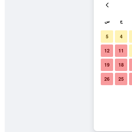
ج
س
5
4
12
11
19
18
26
25