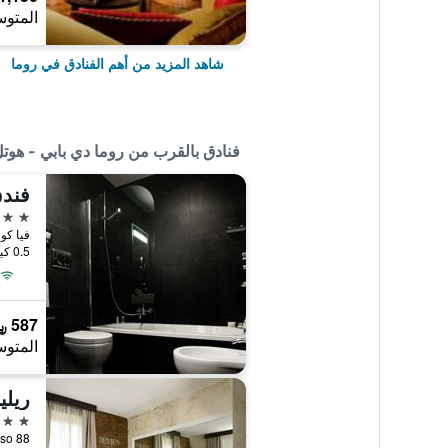
المتوس
شاهد المزيد من أهم الفنادق في روما
فنادق بالقرب من روما دي بابي - هو
فندق
4 نجوم
فيا كولا دي ر
0.5 كيلومتر عن وسط المدينة
587 ﷼
المتوس
ريلي
4 نجوم
ell'Orso 88