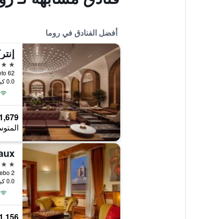
أفضل الفنادق في روما
5 نجوم
 Veneto 62
0.0 كيلومتر عن وسط المدينة
1,679 ﷼
المتوس
5 نجوم
argo Febo 2
0.0 كيلومتر عن وسط المدينة
1,156 ﷼