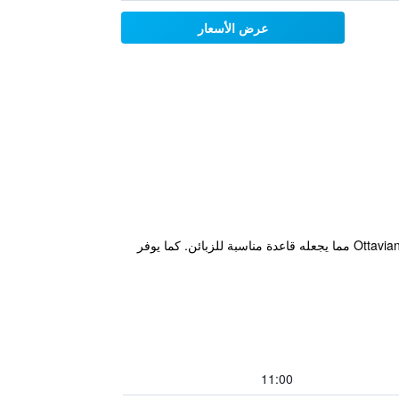
عرض الأسعار
يقع الفندق في مركز مدينة روما على بعد مجرد عشرين دقيقة مشياً من Ottaviano - San Pietro - Musei Vaticani Metro Station مما يجعله قاعدة مناسبة للزبائن. كما يوفر
11:00