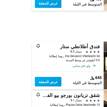
عرض الصفقة
المتوسط في الليلة
فندق أطلانطي ستار
4 نجوم
ممتاز 8.3
Via Giovanni Vitelleschi 34, روما, إيطاليا
0.5 كيلومتر عن وسط المدينة
واي فاي مجاني
645 ﷼
عرض الصفقة
المتوسط في الليلة
شقق تريانون بورجو بيو الفندقية بخدمة ذاتية
4 نجوم
ممتاز 9.1
Piazza Delle Vaschette 13, روما, إيطاليا