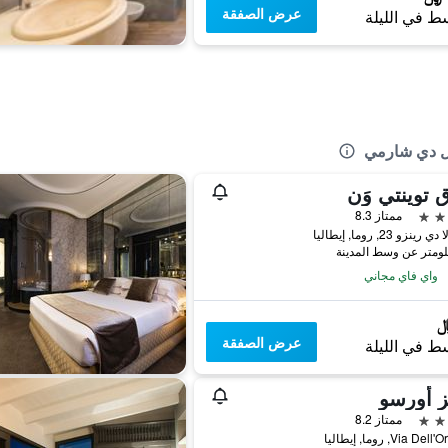
عرض الصفقة
ط في الليلة
تل دي شارمي
 توينتي وَن
ممتاز 8.3
ينزو 23, روما, إيطاليا
واي فاي مجاني
عرض الصفقة
ط في الليلة
ز أورسو
ممتاز 8.2
Via D, روما, إيطاليا