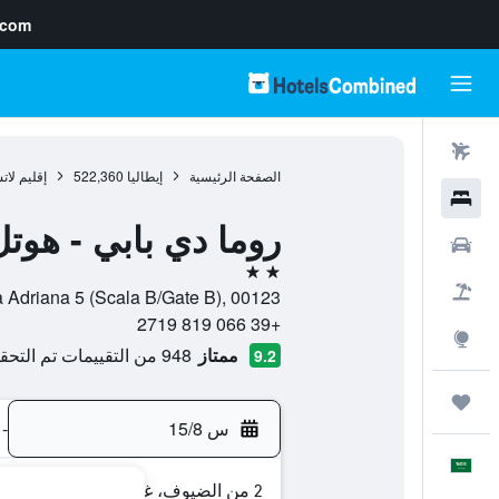
.com
رحلات طيران
الصفحة الرئيسية
إيطاليا
522,360
إقليم لات
فنادق
روما دي بابي - هو
سيارات
2 نجمتين
حزم العروض
Piazza Adriana 5 (Scala B/Gate B), 00123, روما,
+39 066 819 2719
استكشاف
ممتاز
948 من التقييمات تم التحقق منها
9.2
رحلات
س 15/8
-
العَرَبِيَّة
2 من الضيوف، غرفة واحدة