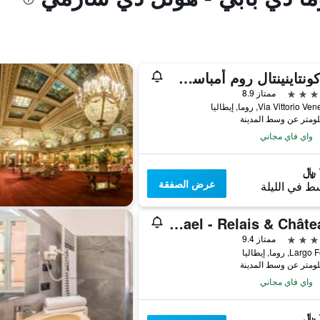
إنتركونتاينينتال روم أمباسشياتوري بالاس باي آيتش جي
ممتاز 8.9
Via Vittorio, روما, إيطاليا
واي فاي مجاني
عرض الصفقة
ط في الليلة
Bio Hotel Raphael - Relais & Châteaux
ممتاز 9.4
L, روما, إيطاليا
واي فاي مجاني