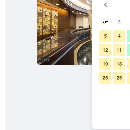
ج
س
5
4
12
11
1/30
ردهة
19
18
26
25