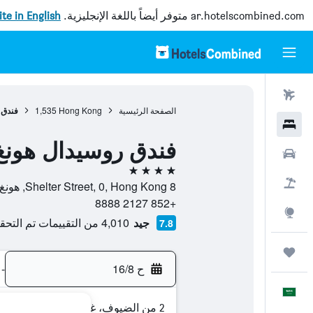
ar.hotelscombined.com
متوفر أيضاً باللغة الإنجليزية.
site in English
رحلات طيران
الصفحة الرئيسية
Hong Kong
1,535
فندق 
فنادق
فندق روسيدال هونغ
سيارات
4 نجوم
حزم العروض
8 Shelter Street, 0, Hong Kong, هونغ كونغ
+852 2127 8888
استكشاف
جيد
4,010 من التقييمات تم التحقق منها
7.8
رحلات
ح 16/8
-
العَرَبِيَّة
2 من الضيوف، غرفة واحدة