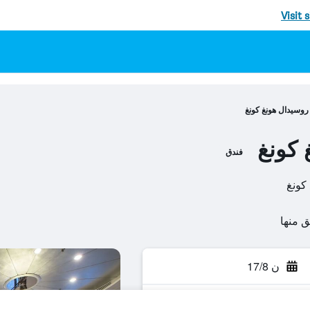
Visit 
روسيدال هونغ كونغ
 كونغ
فندق
ن 17/8