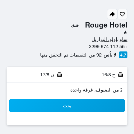
Rouge Hotel
فندق
نجمة واحدة
ساو باولو، البرازيل
+55 112 674 2299
لا بأس
92 من التقييمات تم التحقق منها
4.7
ح 16/8
-
ن 17/8
2 من الضيوف، غرفة واحدة
بحث