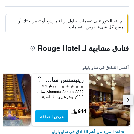
لم يتم العثور على تقييمات. حاول إزالة مرشح أو تغيير بحثك أو
مسح كل شيء لعرض التقييمات.
فنادق مشابهة لـ Rouge Hotel
أفضل الفنادق في ساو باولو
رينيسنس ساو باولو هوتل
5 نجوم
ممتاز 9.1
Alameda Santos, 2233, ساو باولو, البرازيل
0.0 كيلومتر عن وسط المدينة
914 ﷼
عرض الصفقة
شاهد المزيد من أهم الفنادق في ساو باولو