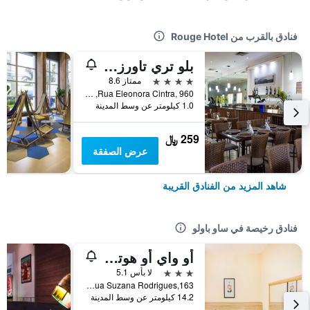
فنادق بالقرب من Rouge Hotel
بلو تري تاورز أناليا فرانكو - تاتوابيه
4 نجوم
ممتاز 8.6
Rua Eleonora Cintra, 960, ساو باولو, البرازيل
1.0 كيلومتر عن وسط المدينة
259 ﷼
عرض الصفقة
شاهد المزيد من الفنادق القريبة
فنادق رخيصة في ساو باولو
أو واي أو هوتل إيتارانت يم، نياو باولو
3 نجوم
لا بأس 5.1
Rua Suzana Rodrigues,163, ساو باولو, البرازيل
14.2 كيلومتر عن وسط المدينة