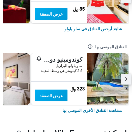
85 ﷼
عرض الصفقة
شاهد أرخص الفنادق في ساو باولو
الفنادق الموصى بها
كوندومينيو دو إديفيشيو ذا بارك هول
ساو باولو, البرازيل
2.5 كيلومتر عن وسط المدينة
323 ﷼
عرض الصفقة
مشاهدة الفنادق الأخرى الموصى بها