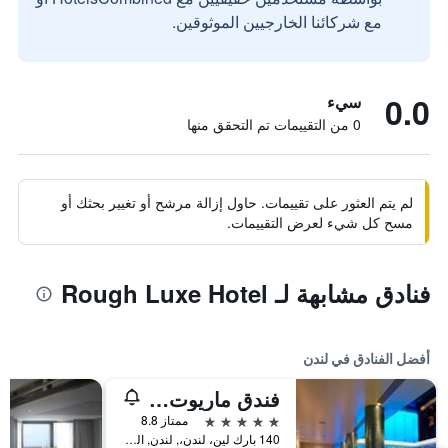
مع شركائنا الخارجيين الموثوقين.
0.0
سيء
0 من التقييمات تم التحقق منها
لم يتم العثور على تقييمات. حاول إزالة مرشح أو تغيير بحثك أو
مسح كل شيء لعرض التقييمات.
فنادق مشابهة لـ Rough Luxe Hotel
أفضل الفنادق في لندن
فندق ماريوت لندن بارك لاين
5 نجوم
ممتاز 8.8
140 بارك لين، لندن،, لندن, المملكة المتحدة