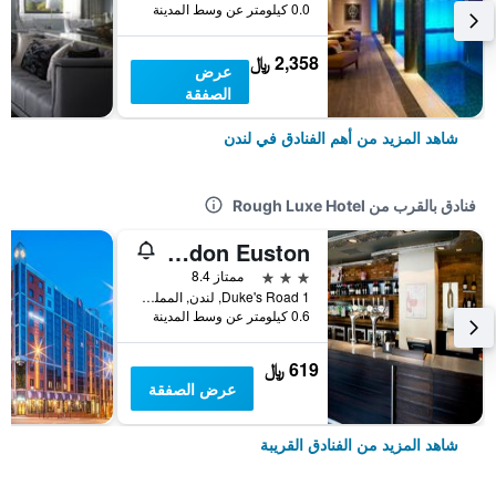
0.0 كيلومتر عن وسط المدينة
2,358 ﷼
عرض
الصفقة
شاهد المزيد من أهم الفنادق في لندن
فنادق بالقرب من Rough Luxe Hotel
Premier Inn London Euston
3 نجوم
ممتاز 8.4
1 Duke's Road, لندن, المملكة المتحدة
0.6 كيلومتر عن وسط المدينة
619 ﷼
عرض الصفقة
شاهد المزيد من الفنادق القريبة