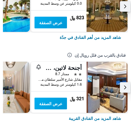
0.0 كيلومتر عن وسط المدينة
823 ﷼
عرض الصفقة
شاهد المزيد من أهم الفنادق في جدّة
فنادق بالقرب من فلل رويال إن
أجنحة لاتين، طريق الأمير سلطان
2 نجمتين
ممتاز 8.7
مقابل شارع الأمير سلطان من آية مول، ساكو وورلد, جدّة, المملكة العربية السعودية
1.6 كيلومتر عن وسط المدينة
321 ﷼
عرض الصفقة
شاهد المزيد من الفنادق القريبة