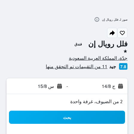
صور لـ فلل رويال إن
فلل رويال إن
فندق
نجمة واحدة
جدّة، المملكة العربية السعودية
جيد
11 من التقييمات تم التحقق منها
7.8
ج 14/8
-
س 15/8
2 من الضيوف، غرفة واحدة
بحث