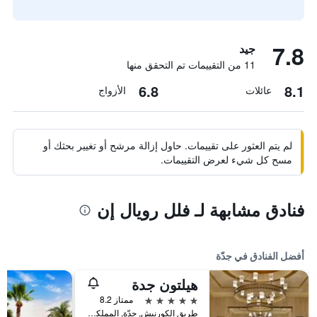
7.8
جيد
11 من التقييمات تم التحقق منها
6.8
8.1
عائلات
الأزواج
لم يتم العثور على تقييمات. حاول إزالة مرشح أو تغيير بحثك أو
مسح كل شيء لعرض التقييمات.
فنادق مشابهة لـ فلل رويال إن
أفضل الفنادق في جدّة
هيلتون جدة
5 نجوم
ممتاز 8.2
طريق الكورنيش, جدّة, المملكة العربية السعودية