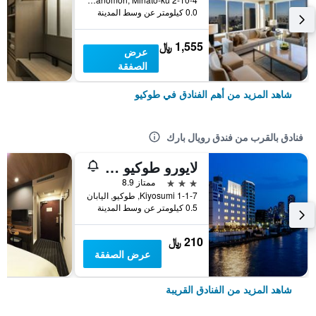
0.0 كيلومتر عن وسط المدينة
1,555 ﷼
عرض
الصفقة
شاهد المزيد من أهم الفنادق في طوكيو
فنادق بالقرب من فندق رويال بارك
لايورو طوكيو كيوسومي باي ذا شير هوتيلز - هوستل
3 نجوم
ممتاز 8.9
1-1-7 Kiyosumi, طوكيو, اليابان
0.5 كيلومتر عن وسط المدينة
210 ﷼
عرض الصفقة
شاهد المزيد من الفنادق القريبة