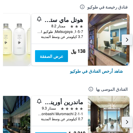
فنادق رخيصة في طوكيو
هوتل ماي ستايز أوينو إناريتشو
3 نجوم
ممتاز 8.2
1-5-7, Matsugaya, طوكيو, اليابان
3.7 كيلومتر عن وسط المدينة
138 ﷼
عرض الصفقة
شاهد أرخص الفنادق في طوكيو
الفنادق الموصى بها
ماندرين أورينتال، طوكيو
5 نجوم
ممتاز 9.3
2-1-1 Nihonbashi Muromachi, طوكيو, اليابان
0.7 كيلومتر عن وسط المدينة