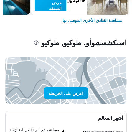
2,319 ﷼
عرض
الصفقة
مشاهدة الفنادق الأخرى الموصى بها
استكشفتشوأو، طوكيو, طوكيو
اعرض على الخريطة
أشهر المعالم
مسافة مشي إلى 19 من الدقائق
1.6