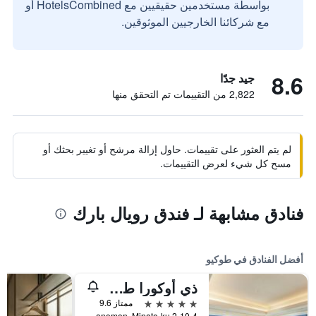
بواسطة مستخدمين حقيقيين مع HotelsCombined أو
مع شركائنا الخارجيين الموثوقين.
8.6
جيد جدًا
2,822 من التقييمات تم التحقق منها
لم يتم العثور على تقييمات. حاول إزالة مرشح أو تغيير بحثك أو
مسح كل شيء لعرض التقييمات.
فنادق مشابهة لـ فندق رويال بارك
أفضل الفنادق في طوكيو
ذي أوكورا طوكيو
5 نجوم
ممتاز 9.6
2-10-4 Toranomon, Minato-ku, طوكيو, اليابان