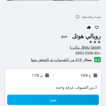
صور لـ رويالي هوتل
رويالي هوتل
فندق
3 نجوم
Batu Gajah، ماليزيا
+60 5366 8863
ممتاز
419 من التقييمات تم التحقق منها
8.0
ح 16/8
-
ن 17/8
2 من الضيوف، غرفة واحدة
بحث