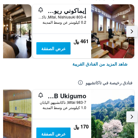
إيماكوني ريوكان
803-4 Mitai, Nishiusuki, تاكاتشيهو, اليابان
0.2 كيلومتر عن وسط المدينة
461 ﷼
عرض الصفقة
شاهد المزيد من الفنادق القريبة
فنادق رخيصة في تاكاتشيهو
Takachiho B&B Ukigumo
Mitai 983-7, تاكاتشيهو, اليابان
1.0 كيلومتر عن وسط المدينة
170 ﷼
عرض الصفقة