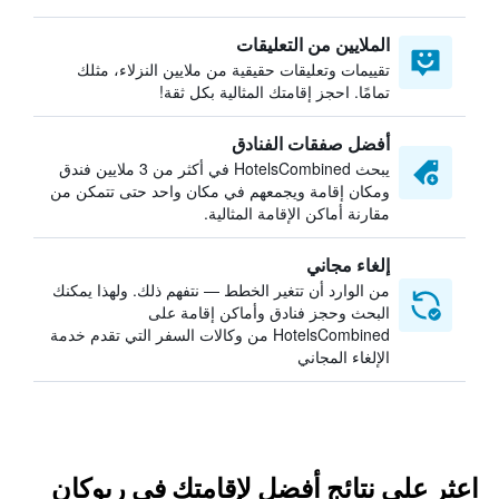
الملايين من التعليقات
تقييمات وتعليقات حقيقية من ملايين النزلاء، مثلك
تمامًا. احجز إقامتك المثالية بكل ثقة!
أفضل صفقات الفنادق
يبحث HotelsCombined في أكثر من 3 ملايين فندق
ومكان إقامة ويجمعهم في مكان واحد حتى تتمكن من
مقارنة أماكن الإقامة المثالية.
إلغاء مجاني
من الوارد أن تتغير الخطط — نتفهم ذلك. ولهذا يمكنك
البحث وحجز فنادق وأماكن إقامة على
HotelsCombined من وكالات السفر التي تقدم خدمة
الإلغاء المجاني
اعثر على نتائج أفضل لإقامتك في ريوكان