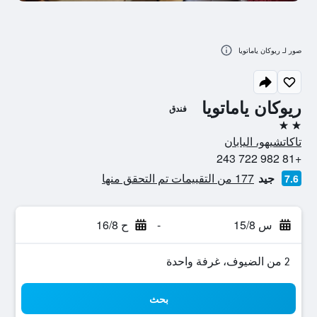
صور لـ ريوكان ياماتويا
ريوكان ياماتويا
فندق
2 نجمتين
تاكاتشيهو، اليابان
+81 982 722 243
جيد
177 من التقييمات تم التحقق منها
7.6
س 15/8
-
ح 16/8
2 من الضيوف، غرفة واحدة
بحث