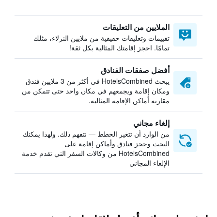
الملايين من التعليقات
تقييمات وتعليقات حقيقية من ملايين النزلاء، مثلك
تمامًا. احجز إقامتك المثالية بكل ثقة!
أفضل صفقات الفنادق
يبحث HotelsCombined في أكثر من 3 ملايين فندق
ومكان إقامة ويجمعهم في مكان واحد حتى تتمكن من
مقارنة أماكن الإقامة المثالية.
إلغاء مجاني
من الوارد أن تتغير الخطط — نتفهم ذلك. ولهذا يمكنك
البحث وحجز فنادق وأماكن إقامة على
HotelsCombined من وكالات السفر التي تقدم خدمة
الإلغاء المجاني