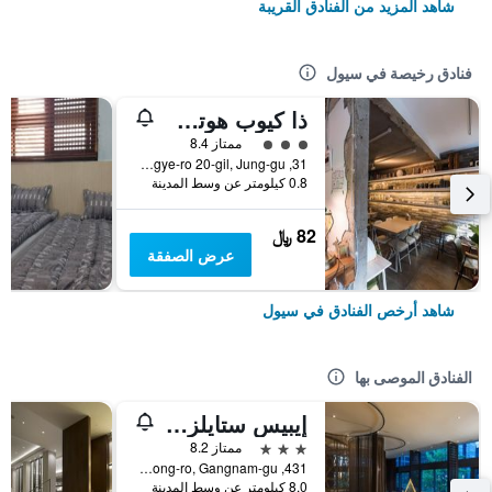
شاهد المزيد من الفنادق القريبة
فنادق رخيصة في سيول
ذا كيوب هوتل - دار ضيافة
تقييم فئة 3
ممتاز 8.4
31, Toegye-ro 20-gil, Jung-gu, سيول, كوريا الجنوبية
0.8 كيلومتر عن وسط المدينة
82 ﷼
عرض الصفقة
شاهد أرخص الفنادق في سيول
الفنادق الموصى بها
إيبيس ستايلز أمباسادور سيول غانغنام
3 نجوم
ممتاز 8.2
431, Samseong-ro, Gangnam-gu, سيول, كوريا الجنوبية
8.0 كيلومتر عن وسط المدينة