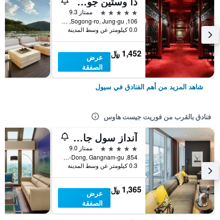
ذا وستين جوسون سول
5 نجوم
ممتاز 9.3
106, Sogong-ro, Jung-gu, سيول, كوريا الجنوبية
0.0 كيلومتر عن وسط المدينة
1,452 ﷼
عرض
الصفقة
شاهد المزيد من أهم الفنادق في سيول
فنادق بالقرب من فوريت جيست هاوس
آنداز سول جاننام، باي حيات
5 نجوم
ممتاز 9.0
854, Nonhyun-ro, Sinsa-Dong, Gangnam-gu, سيول, كوريا الجنوبية
0.3 كيلومتر عن وسط المدينة
1,365 ﷼
عرض
الصفقة