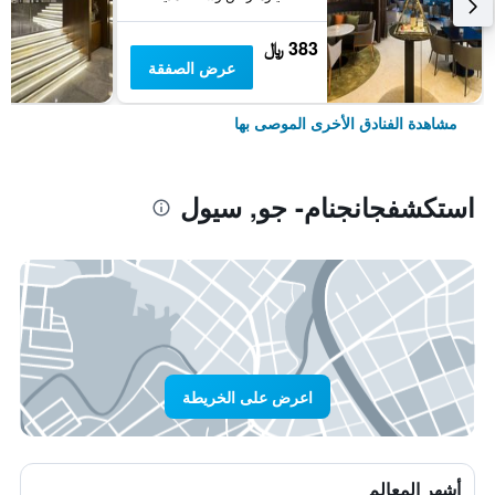
383 ﷼
عرض الصفقة
مشاهدة الفنادق الأخرى الموصى بها
استكشفجانجنام- جو, سيول
اعرض على الخريطة
أشهر المعالم