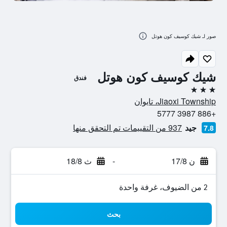
صور لـ شيك كوسيف كون هوتل
شيك كوسيف كون هوتل
فندق
3 نجوم
Jiaoxi Township، تايوان
+886 3987 5777
جيد
937 من التقييمات تم التحقق منها
7.8
ن 17/8
-
ث 18/8
2 من الضيوف، غرفة واحدة
بحث