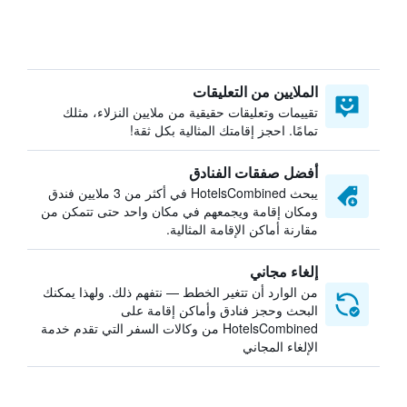
الملايين من التعليقات
تقييمات وتعليقات حقيقية من ملايين النزلاء، مثلك
تمامًا. احجز إقامتك المثالية بكل ثقة!
أفضل صفقات الفنادق
يبحث HotelsCombined في أكثر من 3 ملايين فندق
ومكان إقامة ويجمعهم في مكان واحد حتى تتمكن من
مقارنة أماكن الإقامة المثالية.
إلغاء مجاني
من الوارد أن تتغير الخطط — نتفهم ذلك. ولهذا يمكنك
البحث وحجز فنادق وأماكن إقامة على
HotelsCombined من وكالات السفر التي تقدم خدمة
الإلغاء المجاني