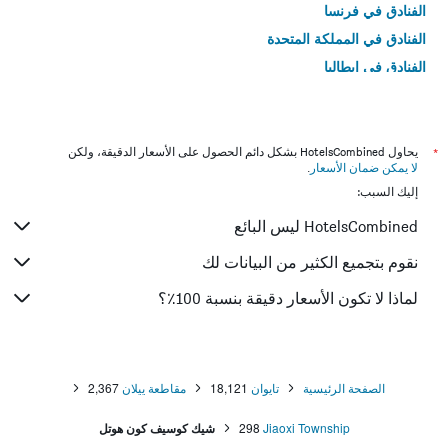
الفنادق في فرنسا
الفنادق في المملكة المتحدة
الفنادق في إيطاليا
الفنادق في تايلاند
*
يحاول HotelsCombined بشكل دائم الحصول على الأسعار الدقيقة، ولكن
لا يمكن ضمان الأسعار
.
إليك السبب:
HotelsCombined ليس البائع
نقوم بتجميع الكثير من البيانات لك
لماذا لا تكون الأسعار دقيقة بنسبة 100٪؟
الصفحة الرئيسية
تايوان
18,121
مقاطعة ييلان
2,367
Jiaoxi Township
298
شيك كوسيف كون هوتل