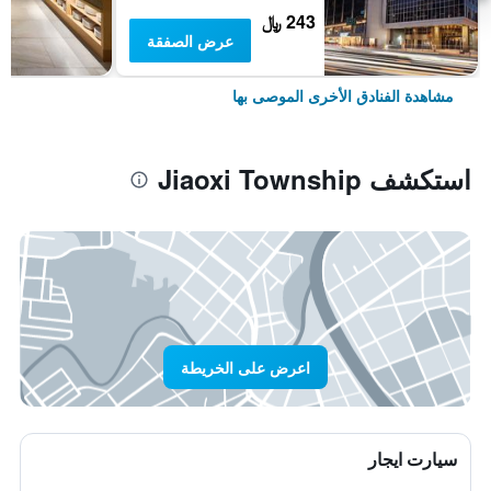
243 ﷼
عرض الصفقة
مشاهدة الفنادق الأخرى الموصى بها
استكشف Jiaoxi Township
اعرض على الخريطة
سيارت ايجار