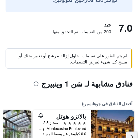
7.0
جيد
200 من التقييمات تم التحقق منها
لم يتم العثور على تقييمات. حاول إزالة مرشح أو تغيير بحثك أو
مسح كل شيء لعرض التقييمات.
فنادق مشابهة لـ سَن 1 وينبيرج
أفضل الفنادق في جوهانسبرغ
بالاتزو هوتل
5 نجوم
ممتاز 8.5
Montecasino Boulevard, جوهانسبرغ, محافظة غاوتينج, جنوب أفريقيا
0.0 كيلومتر عن وسط المدينة