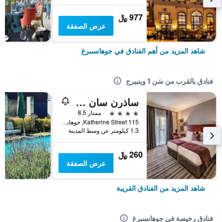
977 ﷼
عرض الصفقة
شاهد المزيد من أهم الفنادق في جوهانسبرغ
فنادق بالقرب من سَن 1 وينبيرج
ساذرن سان كاثرين ستريت
4 نجوم
ممتاز 8.5
115 Katherine Street, جوهانسبرغ, محافظة غاوتينج, جنوب أفريقيا
1.3 كيلومتر عن وسط المدينة
260 ﷼
عرض الصفقة
شاهد المزيد من الفنادق القريبة
فنادق رخيصة في جوهانسبرغ