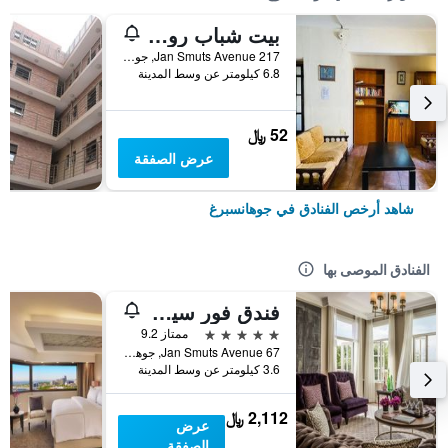
بيت شباب روزبانك
217 Jan Smuts Avenue, جوهانسبرغ, محافظة غاوتينج, جنوب أفريقيا
6.8 كيلومتر عن وسط المدينة
52 ﷼
عرض الصفقة
شاهد أرخص الفنادق في جوهانسبرغ
الفنادق الموصى بها
فندق فور سيزونز ذا وستكليف
5 نجوم
ممتاز 9.2
67 Jan Smuts Avenue, جوهانسبرغ, محافظة غاوتينج, جنوب أفريقيا
3.6 كيلومتر عن وسط المدينة
2,112 ﷼
عرض
الصفقة