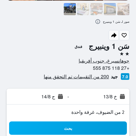
صور لـ سَن 1 وينبيرج
سَن 1 وينبيرج
فندق
2 نجمتين
جوهانسبرغ، جنوب أفريقيا
+27 118 875 555
جيد
200 من التقييمات تم التحقق منها
7.0
خ 13/8
-
ج 14/8
2 من الضيوف، غرفة واحدة
بحث