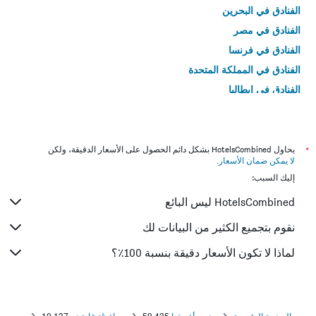
الفنادق في البحرين
الفنادق في مصر
الفنادق في فرنسا
الفنادق في المملكة المتحدة
الفنادق في إيطاليا
الفنادق في تايلاند
*
يحاول HotelsCombined بشكل دائم الحصول على الأسعار الدقيقة، ولكن
لا يمكن ضمان الأسعار
.
إليك السبب:
HotelsCombined ليس البائع
نقوم بتجميع الكثير من البيانات لك
لماذا لا تكون الأسعار دقيقة بنسبة 100٪؟
الصفحة الرئيسية
جنوب أفريقيا
59,435
محافظة غاوتينج
10,137