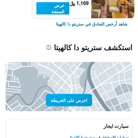
1,169 ﷼
عرض
الصفقة
شاهد أرخص الفنادق في ستريتو دا كالهيتا
استكشف ستريتو دا كالهيتا
اعرض على الخريطة
سيارت ايجار
سيارات للاستئجار في ستريتو دا كالهيتا