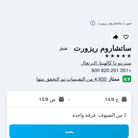
صور لـ ساتشاروم ريزورت
ساتشاروم ريزورت
فندق
5 نجوم
ستريتو دا كالهيتا، البرتغال
+351 291 820 800
ممتاز
4,930 من التقييمات تم التحقق منها
8.9
ج 14/8
-
س 15/8
2 من الضيوف، غرفة واحدة
بحث