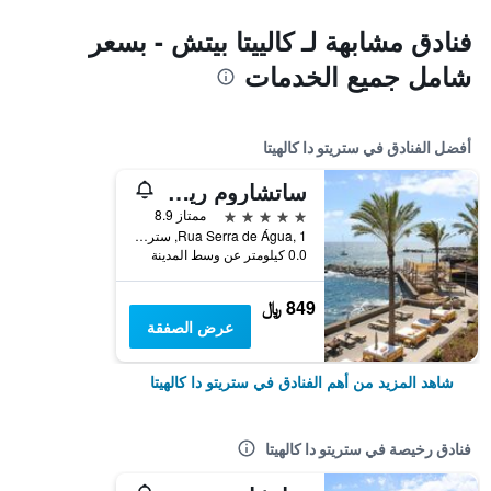
فنادق مشابهة لـ كالييتا بيتش - بسعر
شامل جميع الخدمات
أفضل الفنادق في ستريتو دا كالهيتا
ساتشاروم ريزورت
5 نجوم
ممتاز 8.9
Rua Serra de Água, 1, ستريتو دا كالهيتا, جزر ماديرا, البرتغال
0.0 كيلومتر عن وسط المدينة
849 ﷼
عرض الصفقة
شاهد المزيد من أهم الفنادق في ستريتو دا كالهيتا
فنادق رخيصة في ستريتو دا كالهيتا