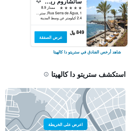
ساتشاروم ريزورت
5 نجوم
ممتاز 8.9
Rua Serra de Água, 1, ستريتو دا كالهيتا, جزر ماديرا, البرتغال
2.4 كيلومتر عن وسط المدينة
849 ﷼
عرض الصفقة
شاهد أرخص الفنادق في ستريتو دا كالهيتا
استكشف ستريتو دا كالهيتا
اعرض على الخريطة