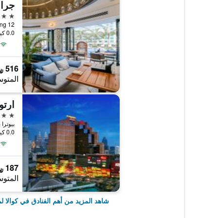
جران
5 نجوم
12 Jalan Pinang, كوالا لمبور, ماليزيا
0.0 كيلومتر عن وسط المدينة
516 ﷼
المتوس
ارت
5 نجوم
بيوترا بليس 100 جالان بيوت
0.0 كيلومتر عن وسط المدينة
187 ﷼
المتوس
شاهد المزيد من أهم الفنادق في كوالا لم