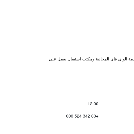
قة واحدة سيرًا على الأقدام من مركز Ampang Point للتسوق، وتتوفر خدمة الواي فاي المجانية ومكتب استقبال يعمل على
12:00
+60 342 524 000