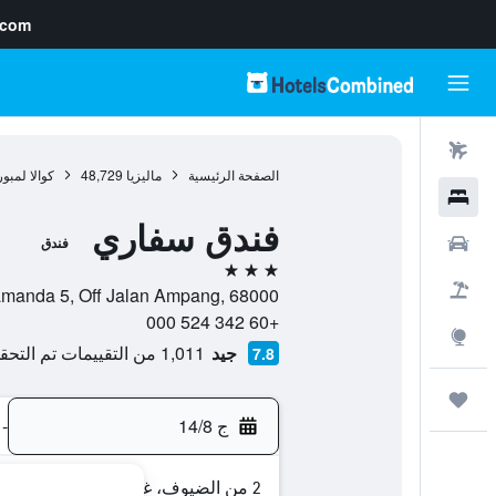
.com
رحلات طيران
الصفحة الرئيسية
ماليزيا
48,729
كوالا لمبور
فنادق
فندق سفاري
سيارات
فندق
3 نجوم
حزم العروض
Lot 9-12 Jalan Mamanda 5, Off Jalan Ampang, 68000, كوالا 
+60 342 524 000
استكشاف
جيد
1,011 من التقييمات تم التحقق منها
7.8
رحلات
ج 14/8
-
2 من الضيوف، غرفة واحدة